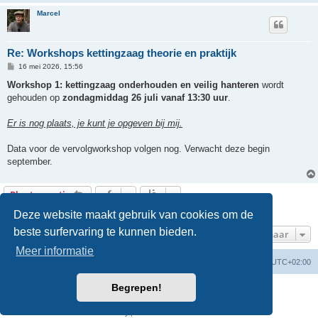
Marcel
Re: Workshops kettingzaag theorie en praktijk
B
16 mei 2026, 15:56
e
r
Workshop 1: kettingzaag onderhouden en veilig hanteren
wordt
i
gehouden op
zondagmiddag 26 juli vanaf 13:30 uur
.
c
h
t
Er is nog plaats, je kunt je opgeven bij mij.
Data voor de vervolgworkshop volgen nog. Verwacht deze begin
september.
Plaats reactie
2 berichten • Pagina
1
van
1
Deze website maakt gebruik van cookies om de
beste surfervaring te kunnen bieden.
Ga naar
Meer informatie
Forumoverzicht
Verwijder cookies
Alle tijden zijn
UTC+02:00
Begrepen!
Powered by
phpBB
® Forum Software © phpBB Limited
Nederlandse vertaling door
phpBB.nl
.
Privacy
|
Gebruikersvoorwaarden