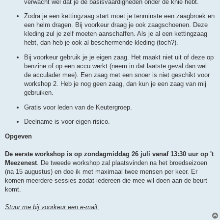
verwacht wel dat je de basisvaardigheden onder de knie hebt.
Zodra je een kettingzaag start moet je tenminste een zaagbroek en
een helm dragen. Bij voorkeur draag je ook zaagschoenen. Deze
kleding zul je zelf moeten aanschaffen. Als je al een kettingzaag
hebt, dan heb je ook al beschermende kleding (toch?).
Bij voorkeur gebruik je je eigen zaag. Het maakt niet uit of deze op
benzine of op een accu werkt (neem in dat laatste geval dan wel
de acculader mee). Een zaag met een snoer is niet geschikt voor
workshop 2. Heb je nog geen zaag, dan kun je een zaag van mij
gebruiken.
Gratis voor leden van de Keutergroep.
Deelname is voor eigen risico.
Opgeven
De eerste workshop is op zondagmiddag 26 juli vanaf 13:30 uur op 't
Meezenest
. De tweede workshop zal plaatsvinden na het broedseizoen
(na 15 augustus) en doe ik met maximaal twee mensen per keer. Er
komen meerdere sessies zodat iedereen die mee wil doen aan de beurt
komt.
Stuur me bij voorkeur een e-mail.