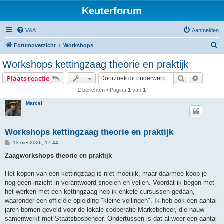
Keuterforum
V&A
Aanmelden
Z
Forumoverzicht
Workshops
o
Workshops kettingzaag theorie en praktijk
e
Zoek
Uitgebr
Plaats reactie
k
2 berichten • Pagina
1
van
1
Marcel
Workshops kettingzaag theorie en praktijk
B
13 mei 2026, 17:44
e
r
Zaagworkshops theorie en praktijk
i
c
h
Het kopen van een kettingzaag is niet moeilijk, maar daarmee koop je
t
nog geen inzicht in verantwoord snoeien en vellen. Voordat ik begon met
het werken met een kettingzaag heb ik enkele cursussen gedaan,
waaronder een officiële opleiding "kleine vellingen". Ik heb ook een aantal
jaren bomen geveld voor de lokale coöperatie Markebeheer, die nauw
samenwerkt met Staatsbosbeheer. Ondertussen is dat al weer een aantal