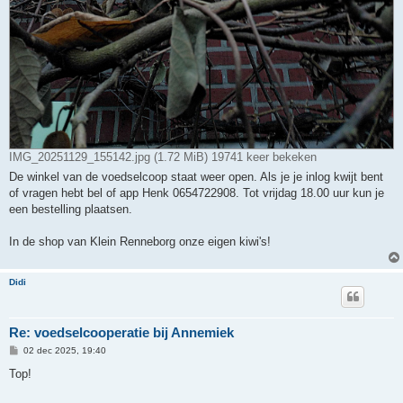
IMG_20251129_155142.jpg (1.72 MiB) 19741 keer bekeken
De winkel van de voedselcoop staat weer open. Als je je inlog kwijt bent
of vragen hebt bel of app Henk 0654722908. Tot vrijdag 18.00 uur kun je
een bestelling plaatsen.
In de shop van Klein Renneborg onze eigen kiwi's!
Didi
Re: voedselcooperatie bij Annemiek
B
02 dec 2025, 19:40
e
r
Top!
i
c