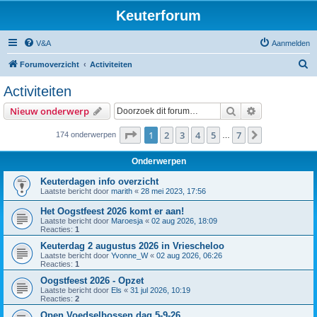
Keuterforum
V&A
Aanmelden
Z
Forumoverzicht
Activiteiten
o
Activiteiten
e
Zoek
Uitgebreid z
Nieuw onderwerp
k
Pagina
1
van
7
1
2
3
4
5
7
Volgende
174 onderwerpen
…
Onderwerpen
Keuterdagen info overzicht
Laatste bericht door
marith
«
28 mei 2023, 17:56
Het Oogstfeest 2026 komt er aan!
Laatste bericht door
Maroesja
«
02 aug 2026, 18:09
Reacties:
1
Keuterdag 2 augustus 2026 in Vriescheloo
Laatste bericht door
Yvonne_W
«
02 aug 2026, 06:26
Reacties:
1
Oogstfeest 2026 - Opzet
Laatste bericht door
Els
«
31 jul 2026, 10:19
Reacties:
2
Open Voedselbossen dag 5-9-26