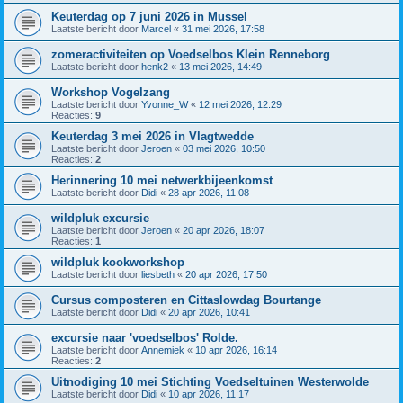
Keuterdag op 7 juni 2026 in Mussel
Laatste bericht door
Marcel
«
31 mei 2026, 17:58
zomeractiviteiten op Voedselbos Klein Renneborg
Laatste bericht door
henk2
«
13 mei 2026, 14:49
Workshop Vogelzang
Laatste bericht door
Yvonne_W
«
12 mei 2026, 12:29
Reacties:
9
Keuterdag 3 mei 2026 in Vlagtwedde
Laatste bericht door
Jeroen
«
03 mei 2026, 10:50
Reacties:
2
Herinnering 10 mei netwerkbijeenkomst
Laatste bericht door
Didi
«
28 apr 2026, 11:08
wildpluk excursie
Laatste bericht door
Jeroen
«
20 apr 2026, 18:07
Reacties:
1
wildpluk kookworkshop
Laatste bericht door
liesbeth
«
20 apr 2026, 17:50
Cursus composteren en Cittaslowdag Bourtange
Laatste bericht door
Didi
«
20 apr 2026, 10:41
excursie naar 'voedselbos' Rolde.
Laatste bericht door
Annemiek
«
10 apr 2026, 16:14
Reacties:
2
Uitnodiging 10 mei Stichting Voedseltuinen Westerwolde
Laatste bericht door
Didi
«
10 apr 2026, 11:17