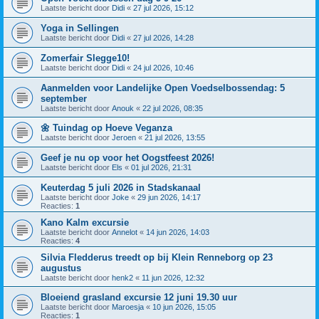
Laatste bericht door
Didi
«
27 jul 2026, 15:12
Yoga in Sellingen
Laatste bericht door
Didi
«
27 jul 2026, 14:28
Zomerfair Slegge10!
Laatste bericht door
Didi
«
24 jul 2026, 10:46
Aanmelden voor Landelijke Open Voedselbossendag: 5
september
Laatste bericht door
Anouk
«
22 jul 2026, 08:35
🌼 Tuindag op Hoeve Veganza
Laatste bericht door
Jeroen
«
21 jul 2026, 13:55
Geef je nu op voor het Oogstfeest 2026!
Laatste bericht door
Els
«
01 jul 2026, 21:31
Keuterdag 5 juli 2026 in Stadskanaal
Laatste bericht door
Joke
«
29 jun 2026, 14:17
Reacties:
1
Kano Kalm excursie
Laatste bericht door
Annelot
«
14 jun 2026, 14:03
Reacties:
4
Silvia Fledderus treedt op bij Klein Renneborg op 23
augustus
Laatste bericht door
henk2
«
11 jun 2026, 12:32
Bloeiend grasland excursie 12 juni 19.30 uur
Laatste bericht door
Maroesja
«
10 jun 2026, 15:05
Reacties:
1