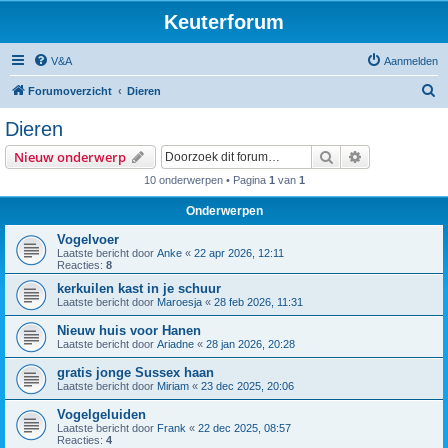
Keuterforum
V&A
Aanmelden
Z
Forumoverzicht
Dieren
o
Dieren
e
Zoek
Uitgebreid z
Nieuw onderwerp
k
10 onderwerpen • Pagina
1
van
1
Onderwerpen
Vogelvoer
Laatste bericht door
Anke
«
22 apr 2026, 12:11
Reacties:
8
kerkuilen kast in je schuur
Laatste bericht door
Maroesja
«
28 feb 2026, 11:31
Nieuw huis voor Hanen
Laatste bericht door
Ariadne
«
28 jan 2026, 20:28
gratis jonge Sussex haan
Laatste bericht door
Miriam
«
23 dec 2025, 20:06
Vogelgeluiden
Laatste bericht door
Frank
«
22 dec 2025, 08:57
Reacties:
4