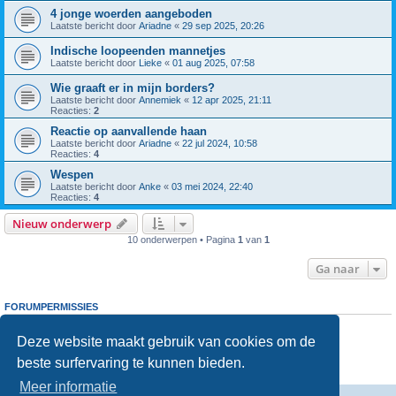
4 jonge woerden aangeboden
Laatste bericht door
Ariadne
«
29 sep 2025, 20:26
Indische loopeenden mannetjes
Laatste bericht door
Lieke
«
01 aug 2025, 07:58
Wie graaft er in mijn borders?
Laatste bericht door
Annemiek
«
12 apr 2025, 21:11
Reacties:
2
Reactie op aanvallende haan
Laatste bericht door
Ariadne
«
22 jul 2024, 10:58
Reacties:
4
Wespen
Laatste bericht door
Anke
«
03 mei 2024, 22:40
Reacties:
4
Nieuw onderwerp
10 onderwerpen • Pagina
1
van
1
Ga naar
FORUMPERMISSIES
Je
kunt niet
nieuwe berichten plaatsen in dit forum
Je
kunt niet
reageren op onderwerpen in dit forum
Deze website maakt gebruik van cookies om de
Je
kunt niet
je eigen berichten wijzigen in dit forum
beste surfervaring te kunnen bieden.
Je
kunt niet
je eigen berichten verwijderen in dit forum
Je
kunt geen
bijlagen plaatsen in dit forum
Meer informatie