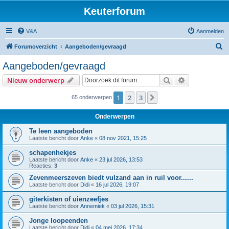
Keuterforum
V&A
Aanmelden
Z
Forumoverzicht
Aangeboden/gevraagd
o
Aangeboden/gevraagd
e
Zoek
Uitgebreid z
Nieuw onderwerp
k
1
2
3
Volgende
65 onderwerpen
Onderwerpen
Te leen aangeboden
Laatste bericht door
Anke
«
08 nov 2021, 15:25
schapenhekjes
Laatste bericht door
Anke
«
23 jul 2026, 13:53
Reacties:
3
Zevenmeerszeven biedt vulzand aan in ruil voor......
Laatste bericht door
Didi
«
16 jul 2026, 19:07
giterkisten of uienzeefjes
Laatste bericht door
Annemiek
«
03 jul 2026, 15:31
Jonge loopeenden
Laatste bericht door
Didi
«
04 mei 2026, 17:34