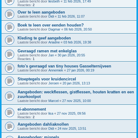
Laatste bericht door
liesbeth
«
11 feb 2026, 17:49
Reacties:
2
Over te leen aangeboden
Laatste bericht door
Didi
«
11 feb 2026, 11:07
Boek te leen over eenden houden?
Laatste bericht door
Dagmar
«
06 feb 2026, 20:50
Kleding te geef aangeboden
Laatste bericht door
Ariadne
«
03 feb 2026, 19:38
Gevraagd ramen met enkelglas
Laatste bericht door
Jan
«
30 jan 2026, 20:55
Reacties:
1
foto's gevraagd van tiny houses Gasselternijveen
Laatste bericht door
Annemiek
«
27 jan 2026, 00:19
Stoeptegels voor kruidencircel
Laatste bericht door
Jeroen
«
20 jan 2026, 13:13
Aangeboden: weckflessen, gistflessen, houten kratten en een
zuurkoolpot
Laatste bericht door
Marcel
«
27 nov 2025, 10:00
ei-abonnement
Laatste bericht door
lisa
«
27 nov 2025, 09:56
Reacties:
2
Aangeboden dahliaknollen
Laatste bericht door
Didi
«
24 nov 2025, 13:51
Aangeboden: mispels