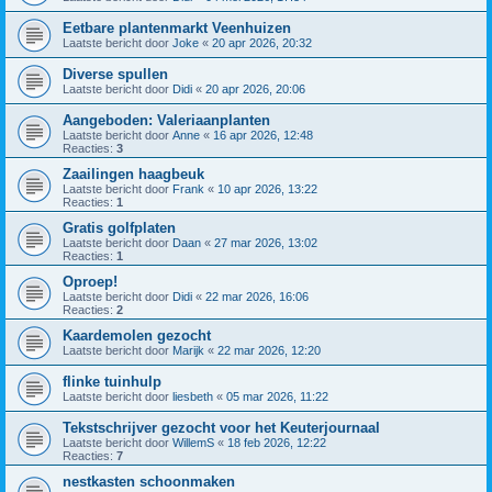
Eetbare plantenmarkt Veenhuizen
Laatste bericht door
Joke
«
20 apr 2026, 20:32
Diverse spullen
Laatste bericht door
Didi
«
20 apr 2026, 20:06
Aangeboden: Valeriaanplanten
Laatste bericht door
Anne
«
16 apr 2026, 12:48
Reacties:
3
Zaailingen haagbeuk
Laatste bericht door
Frank
«
10 apr 2026, 13:22
Reacties:
1
Gratis golfplaten
Laatste bericht door
Daan
«
27 mar 2026, 13:02
Reacties:
1
Oproep!
Laatste bericht door
Didi
«
22 mar 2026, 16:06
Reacties:
2
Kaardemolen gezocht
Laatste bericht door
Marijk
«
22 mar 2026, 12:20
flinke tuinhulp
Laatste bericht door
liesbeth
«
05 mar 2026, 11:22
Tekstschrijver gezocht voor het Keuterjournaal
Laatste bericht door
WillemS
«
18 feb 2026, 12:22
Reacties:
7
nestkasten schoonmaken