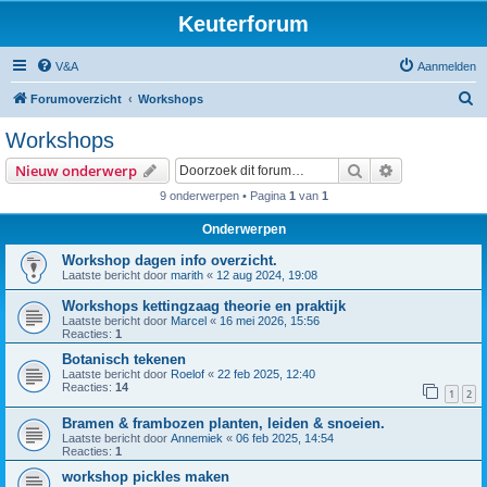
Keuterforum
V&A
Aanmelden
Z
Forumoverzicht
Workshops
o
Workshops
e
Zoek
Uitgebreid z
Nieuw onderwerp
k
9 onderwerpen • Pagina
1
van
1
Onderwerpen
Workshop dagen info overzicht.
Laatste bericht door
marith
«
12 aug 2024, 19:08
Workshops kettingzaag theorie en praktijk
Laatste bericht door
Marcel
«
16 mei 2026, 15:56
Reacties:
1
Botanisch tekenen
Laatste bericht door
Roelof
«
22 feb 2025, 12:40
Reacties:
14
1
2
Bramen & frambozen planten, leiden & snoeien.
Laatste bericht door
Annemiek
«
06 feb 2025, 14:54
Reacties:
1
workshop pickles maken