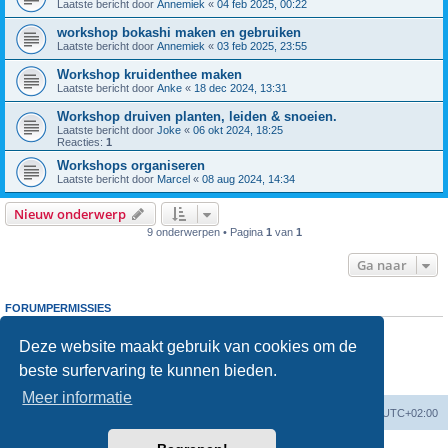
Laatste bericht door
Annemiek
«
04 feb 2025, 00:22
workshop bokashi maken en gebruiken
Laatste bericht door
Annemiek
«
03 feb 2025, 23:55
Workshop kruidenthee maken
Laatste bericht door
Anke
«
18 dec 2024, 13:31
Workshop druiven planten, leiden & snoeien.
Laatste bericht door
Joke
«
06 okt 2024, 18:25
Reacties:
1
Workshops organiseren
Laatste bericht door
Marcel
«
08 aug 2024, 14:34
Nieuw onderwerp
9 onderwerpen • Pagina
1
van
1
Ga naar
FORUMPERMISSIES
Je
kunt niet
nieuwe berichten plaatsen in dit forum
Je
kunt niet
reageren op onderwerpen in dit forum
Deze website maakt gebruik van cookies om de
Je
kunt niet
je eigen berichten wijzigen in dit forum
beste surfervaring te kunnen bieden.
Je
kunt niet
je eigen berichten verwijderen in dit forum
Je
kunt geen
bijlagen plaatsen in dit forum
Meer informatie
Forumoverzicht
Verwijder cookies
Alle tijden zijn
UTC+02:00