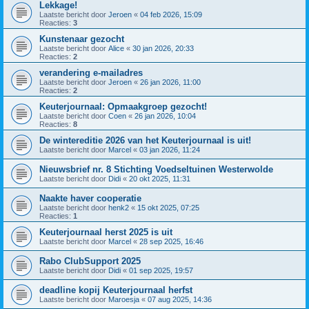
Lekkage!
Laatste bericht door
Jeroen
«
04 feb 2026, 15:09
Reacties:
3
Kunstenaar gezocht
Laatste bericht door
Alice
«
30 jan 2026, 20:33
Reacties:
2
verandering e-mailadres
Laatste bericht door
Jeroen
«
26 jan 2026, 11:00
Reacties:
2
Keuterjournaal: Opmaakgroep gezocht!
Laatste bericht door
Coen
«
26 jan 2026, 10:04
Reacties:
8
De wintereditie 2026 van het Keuterjournaal is uit!
Laatste bericht door
Marcel
«
03 jan 2026, 11:24
Nieuwsbrief nr. 8 Stichting Voedseltuinen Westerwolde
Laatste bericht door
Didi
«
20 okt 2025, 11:31
Naakte haver cooperatie
Laatste bericht door
henk2
«
15 okt 2025, 07:25
Reacties:
1
Keuterjournaal herst 2025 is uit
Laatste bericht door
Marcel
«
28 sep 2025, 16:46
Rabo ClubSupport 2025
Laatste bericht door
Didi
«
01 sep 2025, 19:57
deadline kopij Keuterjournaal herfst
Laatste bericht door
Maroesja
«
07 aug 2025, 14:36