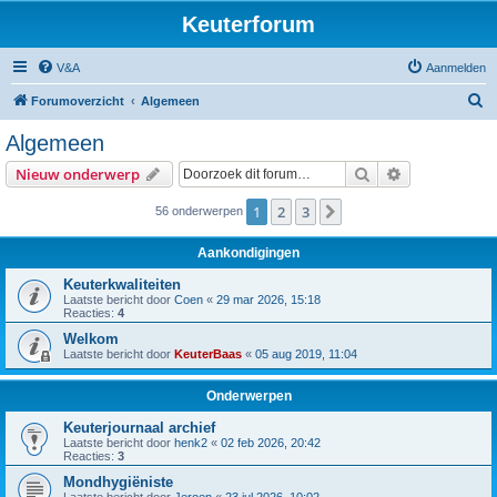
Keuterforum
V&A
Aanmelden
Z
Forumoverzicht
Algemeen
o
Algemeen
e
Zoek
Uitgebreid z
Nieuw onderwerp
k
1
2
3
Volgende
56 onderwerpen
Aankondigingen
Keuterkwaliteiten
Laatste bericht door
Coen
«
29 mar 2026, 15:18
Reacties:
4
Welkom
Laatste bericht door
KeuterBaas
«
05 aug 2019, 11:04
Onderwerpen
Keuterjournaal archief
Laatste bericht door
henk2
«
02 feb 2026, 20:42
Reacties:
3
Mondhygiëniste