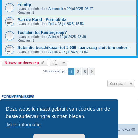
Filmtip
Laatste bericht door
Annemiek
«
29 jul 2025, 08:47
Reacties:
2
Aan de Rand - Permablitz
Laatste bericht door
Didi
«
23 jul 2025, 15:53
Toelaten tot Keutergroep?
Laatste bericht door
Anke
«
19 jul 2025, 18:39
Reacties:
1
Subsidie beschikbaar tot 5.000 - aanvraag sluit binnenkort
Laatste bericht door
Anouk
«
07 jul 2025, 21:53
Nieuw onderwerp
1
2
3
Volgende
56 onderwerpen
Ga naar
FORUMPERMISSIES
Je
kunt niet
nieuwe berichten plaatsen in dit forum
Je
kunt niet
reageren op onderwerpen in dit forum
Deze website maakt gebruik van cookies om de
Je
kunt niet
je eigen berichten wijzigen in dit forum
beste surfervaring te kunnen bieden.
Je
kunt niet
je eigen berichten verwijderen in dit forum
Je
kunt geen
bijlagen plaatsen in dit forum
Meer informatie
Forumoverzicht
Verwijder cookies
Alle tijden zijn
UTC+02:00