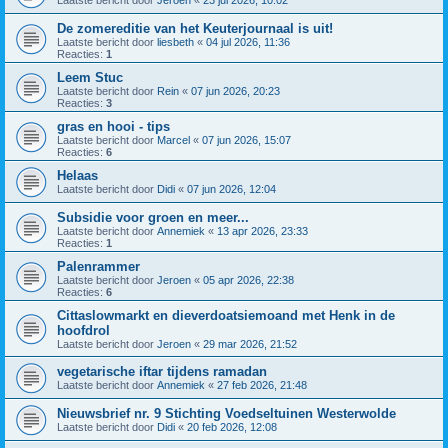
Laatste bericht door
Jeroen
«
23 jul 2026, 10:02
De zomereditie van het Keuterjournaal is uit!
Laatste bericht door
liesbeth
«
04 jul 2026, 11:36
Reacties:
1
Leem Stuc
Laatste bericht door
Rein
«
07 jun 2026, 20:23
Reacties:
3
gras en hooi - tips
Laatste bericht door
Marcel
«
07 jun 2026, 15:07
Reacties:
6
Helaas
Laatste bericht door
Didi
«
07 jun 2026, 12:04
Subsidie voor groen en meer...
Laatste bericht door
Annemiek
«
13 apr 2026, 23:33
Reacties:
1
Palenrammer
Laatste bericht door
Jeroen
«
05 apr 2026, 22:38
Reacties:
6
Cittaslowmarkt en dieverdoatsiemoand met Henk in de
hoofdrol
Laatste bericht door
Jeroen
«
29 mar 2026, 21:52
vegetarische iftar tijdens ramadan
Laatste bericht door
Annemiek
«
27 feb 2026, 21:48
Nieuwsbrief nr. 9 Stichting Voedseltuinen Westerwolde
Laatste bericht door
Didi
«
20 feb 2026, 12:08