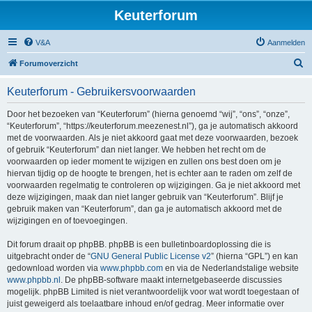
Keuterforum
V&A
Aanmelden
Z
Forumoverzicht
o
Keuterforum - Gebruikersvoorwaarden
e
k
Door het bezoeken van “Keuterforum” (hierna genoemd “wij”, “ons”, “onze”,
“Keuterforum”, “https://keuterforum.meezenest.nl”), ga je automatisch akkoord
met de voorwaarden. Als je niet akkoord gaat met deze voorwaarden, bezoek
of gebruik “Keuterforum” dan niet langer. We hebben het recht om de
voorwaarden op ieder moment te wijzigen en zullen ons best doen om je
hiervan tijdig op de hoogte te brengen, het is echter aan te raden om zelf de
voorwaarden regelmatig te controleren op wijzigingen. Ga je niet akkoord met
deze wijzigingen, maak dan niet langer gebruik van “Keuterforum”. Blijf je
gebruik maken van “Keuterforum”, dan ga je automatisch akkoord met de
wijzigingen en of toevoegingen.
Dit forum draait op phpBB. phpBB is een bulletinboardoplossing die is
uitgebracht onder de “
GNU General Public License v2
” (hierna “GPL”) en kan
gedownload worden via
www.phpbb.com
en via de Nederlandstalige website
www.phpbb.nl
. De phpBB-software maakt internetgebaseerde discussies
mogelijk. phpBB Limited is niet verantwoordelijk voor wat wordt toegestaan of
juist geweigerd als toelaatbare inhoud en/of gedrag. Meer informatie over