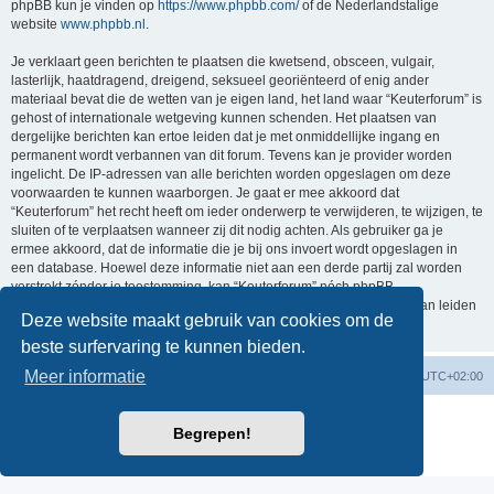
phpBB kun je vinden op
https://www.phpbb.com/
of de Nederlandstalige
website
www.phpbb.nl
.
Je verklaart geen berichten te plaatsen die kwetsend, obsceen, vulgair,
lasterlijk, haatdragend, dreigend, seksueel georiënteerd of enig ander
materiaal bevat die de wetten van je eigen land, het land waar “Keuterforum” is
gehost of internationale wetgeving kunnen schenden. Het plaatsen van
dergelijke berichten kan ertoe leiden dat je met onmiddellijke ingang en
permanent wordt verbannen van dit forum. Tevens kan je provider worden
ingelicht. De IP-adressen van alle berichten worden opgeslagen om deze
voorwaarden te kunnen waarborgen. Je gaat er mee akkoord dat
“Keuterforum” het recht heeft om ieder onderwerp te verwijderen, te wijzigen, te
sluiten of te verplaatsen wanneer zij dit nodig achten. Als gebruiker ga je
ermee akkoord, dat de informatie die je bij ons invoert wordt opgeslagen in
een database. Hoewel deze informatie niet aan een derde partij zal worden
verstrekt zónder je toestemming, kan “Keuterforum” nóch phpBB
verantwoordelijk worden gehouden voor een hackpoging die ertoe kan leiden
Deze website maakt gebruik van cookies om de
dat de gegevens vrijkomen.
beste surfervaring te kunnen bieden.
Meer informatie
Forumoverzicht
Verwijder cookies
Alle tijden zijn
UTC+02:00
Powered by
phpBB
® Forum Software © phpBB Limited
Begrepen!
Nederlandse vertaling door
phpBB.nl
.
Privacy
|
Gebruikersvoorwaarden