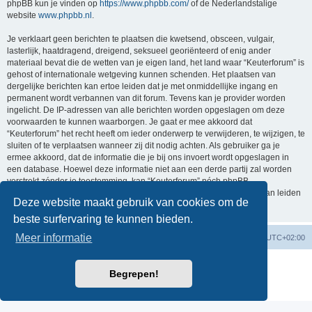
phpBB kun je vinden op
https://www.phpbb.com/
of de Nederlandstalige
website
www.phpbb.nl
.
Je verklaart geen berichten te plaatsen die kwetsend, obsceen, vulgair,
lasterlijk, haatdragend, dreigend, seksueel georiënteerd of enig ander
materiaal bevat die de wetten van je eigen land, het land waar “Keuterforum” is
gehost of internationale wetgeving kunnen schenden. Het plaatsen van
dergelijke berichten kan ertoe leiden dat je met onmiddellijke ingang en
permanent wordt verbannen van dit forum. Tevens kan je provider worden
ingelicht. De IP-adressen van alle berichten worden opgeslagen om deze
voorwaarden te kunnen waarborgen. Je gaat er mee akkoord dat
“Keuterforum” het recht heeft om ieder onderwerp te verwijderen, te wijzigen, te
sluiten of te verplaatsen wanneer zij dit nodig achten. Als gebruiker ga je
ermee akkoord, dat de informatie die je bij ons invoert wordt opgeslagen in
een database. Hoewel deze informatie niet aan een derde partij zal worden
verstrekt zónder je toestemming, kan “Keuterforum” nóch phpBB
verantwoordelijk worden gehouden voor een hackpoging die ertoe kan leiden
Deze website maakt gebruik van cookies om de
dat de gegevens vrijkomen.
beste surfervaring te kunnen bieden.
Meer informatie
Forumoverzicht
Verwijder cookies
Alle tijden zijn
UTC+02:00
Powered by
phpBB
® Forum Software © phpBB Limited
Begrepen!
Nederlandse vertaling door
phpBB.nl
.
Privacy
|
Gebruikersvoorwaarden