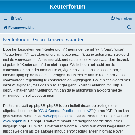
Keuterforum
V&A
Aanmelden
Z
Forumoverzicht
o
Keuterforum - Gebruikersvoorwaarden
e
k
Door het bezoeken van “Keuterforum” (hierna genoemd “wij”, “ons”, “onze”,
“Keuterforum”, “https://keuterforum.meezenest.nl”), ga je automatisch akkoord
met de voorwaarden. Als je niet akkoord gaat met deze voorwaarden, bezoek
of gebruik “Keuterforum” dan niet langer. We hebben het recht om de
voorwaarden op ieder moment te wijzigen en zullen ons best doen om je
hiervan tijdig op de hoogte te brengen, het is echter aan te raden om zelf de
voorwaarden regelmatig te controleren op wijzigingen. Ga je niet akkoord met
deze wijzigingen, maak dan niet langer gebruik van “Keuterforum”. Blijf je
gebruik maken van “Keuterforum”, dan ga je automatisch akkoord met de
wijzigingen en of toevoegingen.
Dit forum draait op phpBB. phpBB is een bulletinboardoplossing die is
uitgebracht onder de “
GNU General Public License v2
” (hierna “GPL”) en kan
gedownload worden via
www.phpbb.com
en via de Nederlandstalige website
www.phpbb.nl
. De phpBB-software maakt internetgebaseerde discussies
mogelijk. phpBB Limited is niet verantwoordelijk voor wat wordt toegestaan of
juist geweigerd als toelaatbare inhoud en/of gedrag. Meer informatie over