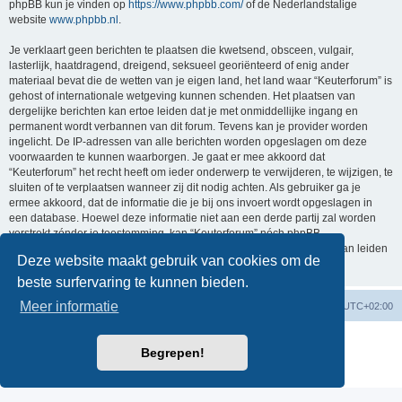
phpBB kun je vinden op
https://www.phpbb.com/
of de Nederlandstalige
website
www.phpbb.nl
.
Je verklaart geen berichten te plaatsen die kwetsend, obsceen, vulgair,
lasterlijk, haatdragend, dreigend, seksueel georiënteerd of enig ander
materiaal bevat die de wetten van je eigen land, het land waar “Keuterforum” is
gehost of internationale wetgeving kunnen schenden. Het plaatsen van
dergelijke berichten kan ertoe leiden dat je met onmiddellijke ingang en
permanent wordt verbannen van dit forum. Tevens kan je provider worden
ingelicht. De IP-adressen van alle berichten worden opgeslagen om deze
voorwaarden te kunnen waarborgen. Je gaat er mee akkoord dat
“Keuterforum” het recht heeft om ieder onderwerp te verwijderen, te wijzigen, te
sluiten of te verplaatsen wanneer zij dit nodig achten. Als gebruiker ga je
ermee akkoord, dat de informatie die je bij ons invoert wordt opgeslagen in
een database. Hoewel deze informatie niet aan een derde partij zal worden
verstrekt zónder je toestemming, kan “Keuterforum” nóch phpBB
verantwoordelijk worden gehouden voor een hackpoging die ertoe kan leiden
Deze website maakt gebruik van cookies om de
dat de gegevens vrijkomen.
beste surfervaring te kunnen bieden.
Meer informatie
Forumoverzicht
Verwijder cookies
Alle tijden zijn
UTC+02:00
Powered by
phpBB
® Forum Software © phpBB Limited
Begrepen!
Nederlandse vertaling door
phpBB.nl
.
Privacy
|
Gebruikersvoorwaarden