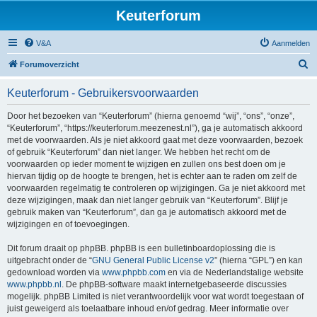
Keuterforum
V&A
Aanmelden
Z
Forumoverzicht
o
Keuterforum - Gebruikersvoorwaarden
e
k
Door het bezoeken van “Keuterforum” (hierna genoemd “wij”, “ons”, “onze”,
“Keuterforum”, “https://keuterforum.meezenest.nl”), ga je automatisch akkoord
met de voorwaarden. Als je niet akkoord gaat met deze voorwaarden, bezoek
of gebruik “Keuterforum” dan niet langer. We hebben het recht om de
voorwaarden op ieder moment te wijzigen en zullen ons best doen om je
hiervan tijdig op de hoogte te brengen, het is echter aan te raden om zelf de
voorwaarden regelmatig te controleren op wijzigingen. Ga je niet akkoord met
deze wijzigingen, maak dan niet langer gebruik van “Keuterforum”. Blijf je
gebruik maken van “Keuterforum”, dan ga je automatisch akkoord met de
wijzigingen en of toevoegingen.
Dit forum draait op phpBB. phpBB is een bulletinboardoplossing die is
uitgebracht onder de “
GNU General Public License v2
” (hierna “GPL”) en kan
gedownload worden via
www.phpbb.com
en via de Nederlandstalige website
www.phpbb.nl
. De phpBB-software maakt internetgebaseerde discussies
mogelijk. phpBB Limited is niet verantwoordelijk voor wat wordt toegestaan of
juist geweigerd als toelaatbare inhoud en/of gedrag. Meer informatie over