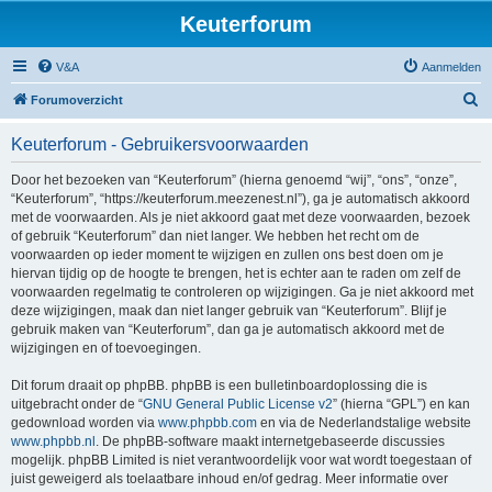
Keuterforum
V&A
Aanmelden
Z
Forumoverzicht
o
Keuterforum - Gebruikersvoorwaarden
e
k
Door het bezoeken van “Keuterforum” (hierna genoemd “wij”, “ons”, “onze”,
“Keuterforum”, “https://keuterforum.meezenest.nl”), ga je automatisch akkoord
met de voorwaarden. Als je niet akkoord gaat met deze voorwaarden, bezoek
of gebruik “Keuterforum” dan niet langer. We hebben het recht om de
voorwaarden op ieder moment te wijzigen en zullen ons best doen om je
hiervan tijdig op de hoogte te brengen, het is echter aan te raden om zelf de
voorwaarden regelmatig te controleren op wijzigingen. Ga je niet akkoord met
deze wijzigingen, maak dan niet langer gebruik van “Keuterforum”. Blijf je
gebruik maken van “Keuterforum”, dan ga je automatisch akkoord met de
wijzigingen en of toevoegingen.
Dit forum draait op phpBB. phpBB is een bulletinboardoplossing die is
uitgebracht onder de “
GNU General Public License v2
” (hierna “GPL”) en kan
gedownload worden via
www.phpbb.com
en via de Nederlandstalige website
www.phpbb.nl
. De phpBB-software maakt internetgebaseerde discussies
mogelijk. phpBB Limited is niet verantwoordelijk voor wat wordt toegestaan of
juist geweigerd als toelaatbare inhoud en/of gedrag. Meer informatie over