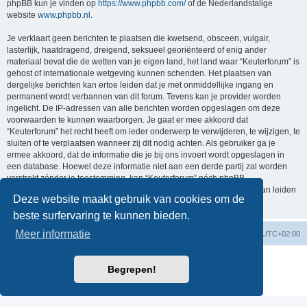
phpBB kun je vinden op
https://www.phpbb.com/
of de Nederlandstalige
website
www.phpbb.nl
.
Je verklaart geen berichten te plaatsen die kwetsend, obsceen, vulgair,
lasterlijk, haatdragend, dreigend, seksueel georiënteerd of enig ander
materiaal bevat die de wetten van je eigen land, het land waar “Keuterforum” is
gehost of internationale wetgeving kunnen schenden. Het plaatsen van
dergelijke berichten kan ertoe leiden dat je met onmiddellijke ingang en
permanent wordt verbannen van dit forum. Tevens kan je provider worden
ingelicht. De IP-adressen van alle berichten worden opgeslagen om deze
voorwaarden te kunnen waarborgen. Je gaat er mee akkoord dat
“Keuterforum” het recht heeft om ieder onderwerp te verwijderen, te wijzigen, te
sluiten of te verplaatsen wanneer zij dit nodig achten. Als gebruiker ga je
ermee akkoord, dat de informatie die je bij ons invoert wordt opgeslagen in
een database. Hoewel deze informatie niet aan een derde partij zal worden
verstrekt zónder je toestemming, kan “Keuterforum” nóch phpBB
verantwoordelijk worden gehouden voor een hackpoging die ertoe kan leiden
Deze website maakt gebruik van cookies om de
dat de gegevens vrijkomen.
beste surfervaring te kunnen bieden.
Meer informatie
Forumoverzicht
Verwijder cookies
Alle tijden zijn
UTC+02:00
Powered by
phpBB
® Forum Software © phpBB Limited
Begrepen!
Nederlandse vertaling door
phpBB.nl
.
Privacy
|
Gebruikersvoorwaarden