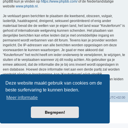
phpBB kun je vinden op
https://www.phpbb.com/
of de Nederlandstalige
website
www.phpbb.nl
.
Je verklaart geen berichten te plaatsen die kwetsend, obsceen, vulgair,
lasterlijk, haatdragend, dreigend, seksueel georiënteerd of enig ander
materiaal bevat die de wetten van je eigen land, het land waar “Keuterforum” is
gehost of internationale wetgeving kunnen schenden. Het plaatsen van
dergelijke berichten kan ertoe leiden dat je met onmiddellijke ingang en
permanent wordt verbannen van dit forum. Tevens kan je provider worden
ingelicht. De IP-adressen van alle berichten worden opgeslagen om deze
voorwaarden te kunnen waarborgen. Je gaat er mee akkoord dat
“Keuterforum” het recht heeft om ieder onderwerp te verwijderen, te wijzigen, te
sluiten of te verplaatsen wanneer zij dit nodig achten. Als gebruiker ga je
ermee akkoord, dat de informatie die je bij ons invoert wordt opgeslagen in
een database. Hoewel deze informatie niet aan een derde partij zal worden
verstrekt zónder je toestemming, kan “Keuterforum” nóch phpBB
verantwoordelijk worden gehouden voor een hackpoging die ertoe kan leiden
Deze website maakt gebruik van cookies om de
dat de gegevens vrijkomen.
beste surfervaring te kunnen bieden.
Meer informatie
Forumoverzicht
Verwijder cookies
Alle tijden zijn
UTC+02:00
Powered by
phpBB
® Forum Software © phpBB Limited
Begrepen!
Nederlandse vertaling door
phpBB.nl
.
Privacy
|
Gebruikersvoorwaarden