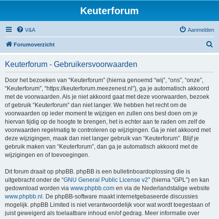
Keuterforum
V&A
Aanmelden
Z
Forumoverzicht
o
Keuterforum - Gebruikersvoorwaarden
e
k
Door het bezoeken van “Keuterforum” (hierna genoemd “wij”, “ons”, “onze”,
“Keuterforum”, “https://keuterforum.meezenest.nl”), ga je automatisch akkoord
met de voorwaarden. Als je niet akkoord gaat met deze voorwaarden, bezoek
of gebruik “Keuterforum” dan niet langer. We hebben het recht om de
voorwaarden op ieder moment te wijzigen en zullen ons best doen om je
hiervan tijdig op de hoogte te brengen, het is echter aan te raden om zelf de
voorwaarden regelmatig te controleren op wijzigingen. Ga je niet akkoord met
deze wijzigingen, maak dan niet langer gebruik van “Keuterforum”. Blijf je
gebruik maken van “Keuterforum”, dan ga je automatisch akkoord met de
wijzigingen en of toevoegingen.
Dit forum draait op phpBB. phpBB is een bulletinboardoplossing die is
uitgebracht onder de “
GNU General Public License v2
” (hierna “GPL”) en kan
gedownload worden via
www.phpbb.com
en via de Nederlandstalige website
www.phpbb.nl
. De phpBB-software maakt internetgebaseerde discussies
mogelijk. phpBB Limited is niet verantwoordelijk voor wat wordt toegestaan of
juist geweigerd als toelaatbare inhoud en/of gedrag. Meer informatie over