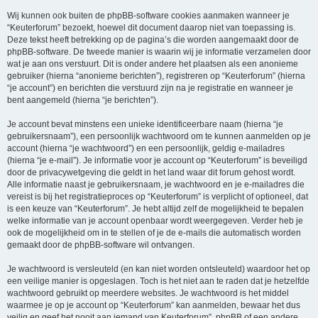
Wij kunnen ook buiten de phpBB-software cookies aanmaken wanneer je
“Keuterforum” bezoekt, hoewel dit document daarop niet van toepassing is.
Deze tekst heeft betrekking op de pagina’s die worden aangemaakt door de
phpBB-software. De tweede manier is waarin wij je informatie verzamelen door
wat je aan ons verstuurt. Dit is onder andere het plaatsen als een anonieme
gebruiker (hierna “anonieme berichten”), registreren op “Keuterforum” (hierna
“je account”) en berichten die verstuurd zijn na je registratie en wanneer je
bent aangemeld (hierna “je berichten”).
Je account bevat minstens een unieke identificeerbare naam (hierna “je
gebruikersnaam”), een persoonlijk wachtwoord om te kunnen aanmelden op je
account (hierna “je wachtwoord”) en een persoonlijk, geldig e-mailadres
(hierna “je e-mail”). Je informatie voor je account op “Keuterforum” is beveiligd
door de privacywetgeving die geldt in het land waar dit forum gehost wordt.
Alle informatie naast je gebruikersnaam, je wachtwoord en je e-mailadres die
vereist is bij het registratieproces op “Keuterforum” is verplicht of optioneel, dat
is een keuze van “Keuterforum”. Je hebt altijd zelf de mogelijkheid te bepalen
welke informatie van je account openbaar wordt weergegeven. Verder heb je
ook de mogelijkheid om in te stellen of je de e-mails die automatisch worden
gemaakt door de phpBB-software wil ontvangen.
Je wachtwoord is versleuteld (en kan niet worden ontsleuteld) waardoor het op
een veilige manier is opgeslagen. Toch is het niet aan te raden dat je hetzelfde
wachtwoord gebruikt op meerdere websites. Je wachtwoord is het middel
waarmee je op je account op “Keuterforum” kan aanmelden, bewaar het dus
veilig en geef het nooit aan iemand van Keuterforum”, phpBB of een andere