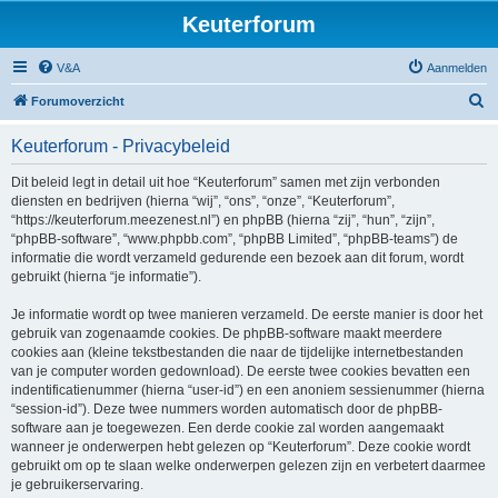
Keuterforum
V&A
Aanmelden
Z
Forumoverzicht
o
Keuterforum - Privacybeleid
e
k
Dit beleid legt in detail uit hoe “Keuterforum” samen met zijn verbonden
diensten en bedrijven (hierna “wij”, “ons”, “onze”, “Keuterforum”,
“https://keuterforum.meezenest.nl”) en phpBB (hierna “zij”, “hun”, “zijn”,
“phpBB-software”, “www.phpbb.com”, “phpBB Limited”, “phpBB-teams”) de
informatie die wordt verzameld gedurende een bezoek aan dit forum, wordt
gebruikt (hierna “je informatie”).
Je informatie wordt op twee manieren verzameld. De eerste manier is door het
gebruik van zogenaamde cookies. De phpBB-software maakt meerdere
cookies aan (kleine tekstbestanden die naar de tijdelijke internetbestanden
van je computer worden gedownload). De eerste twee cookies bevatten een
indentificatienummer (hierna “user-id”) en een anoniem sessienummer (hierna
“session-id”). Deze twee nummers worden automatisch door de phpBB-
software aan je toegewezen. Een derde cookie zal worden aangemaakt
wanneer je onderwerpen hebt gelezen op “Keuterforum”. Deze cookie wordt
gebruikt om op te slaan welke onderwerpen gelezen zijn en verbetert daarmee
je gebruikerservaring.