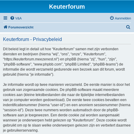
Keuterforum
V&A
Aanmelden
Z
Forumoverzicht
o
Keuterforum - Privacybeleid
e
k
Dit beleid legt in detail uit hoe “Keuterforum” samen met zijn verbonden
diensten en bedrijven (hierna “wij”, “ons”, “onze”, “Keuterforum”,
“https://keuterforum.meezenest.nl”) en phpBB (hierna “zij”, “hun”, “zijn”,
“phpBB-software”, “www.phpbb.com”, “phpBB Limited”, “phpBB-teams”) de
informatie die wordt verzameld gedurende een bezoek aan dit forum, wordt
gebruikt (hierna “je informatie”).
Je informatie wordt op twee manieren verzameld. De eerste manier is door het
gebruik van zogenaamde cookies. De phpBB-software maakt meerdere
cookies aan (kleine tekstbestanden die naar de tijdelijke internetbestanden
van je computer worden gedownload). De eerste twee cookies bevatten een
indentificatienummer (hierna “user-id”) en een anoniem sessienummer (hierna
“session-id”). Deze twee nummers worden automatisch door de phpBB-
software aan je toegewezen. Een derde cookie zal worden aangemaakt
wanneer je onderwerpen hebt gelezen op “Keuterforum”. Deze cookie wordt
gebruikt om op te slaan welke onderwerpen gelezen zijn en verbetert daarmee
je gebruikerservaring.