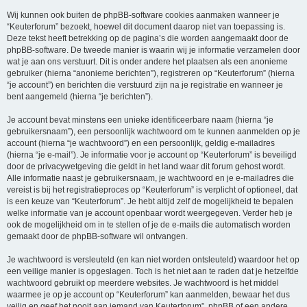
Wij kunnen ook buiten de phpBB-software cookies aanmaken wanneer je
“Keuterforum” bezoekt, hoewel dit document daarop niet van toepassing is.
Deze tekst heeft betrekking op de pagina’s die worden aangemaakt door de
phpBB-software. De tweede manier is waarin wij je informatie verzamelen door
wat je aan ons verstuurt. Dit is onder andere het plaatsen als een anonieme
gebruiker (hierna “anonieme berichten”), registreren op “Keuterforum” (hierna
“je account”) en berichten die verstuurd zijn na je registratie en wanneer je
bent aangemeld (hierna “je berichten”).
Je account bevat minstens een unieke identificeerbare naam (hierna “je
gebruikersnaam”), een persoonlijk wachtwoord om te kunnen aanmelden op je
account (hierna “je wachtwoord”) en een persoonlijk, geldig e-mailadres
(hierna “je e-mail”). Je informatie voor je account op “Keuterforum” is beveiligd
door de privacywetgeving die geldt in het land waar dit forum gehost wordt.
Alle informatie naast je gebruikersnaam, je wachtwoord en je e-mailadres die
vereist is bij het registratieproces op “Keuterforum” is verplicht of optioneel, dat
is een keuze van “Keuterforum”. Je hebt altijd zelf de mogelijkheid te bepalen
welke informatie van je account openbaar wordt weergegeven. Verder heb je
ook de mogelijkheid om in te stellen of je de e-mails die automatisch worden
gemaakt door de phpBB-software wil ontvangen.
Je wachtwoord is versleuteld (en kan niet worden ontsleuteld) waardoor het op
een veilige manier is opgeslagen. Toch is het niet aan te raden dat je hetzelfde
wachtwoord gebruikt op meerdere websites. Je wachtwoord is het middel
waarmee je op je account op “Keuterforum” kan aanmelden, bewaar het dus
veilig en geef het nooit aan iemand van Keuterforum”, phpBB of een andere