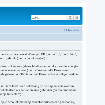
Zoek
Uitgebreid zoeken
Aanmelden
uterforum.meezenest.nl”) en phpBB (hierna “zij”, “hun”, “zijn”,
t gebruikt (hierna “je informatie”).
re cookies aan (kleine tekstbestanden die naar de tijdelijke
oniem sessienummer (hierna “session-id”). Deze twee
t gelezen op “Keuterforum”. Deze cookie wordt gebruikt om
s. Deze tekst heeft betrekking op de pagina’s die worden
e het plaatsen als een anonieme gebruiker (hierna “anonieme
a “je berichten”).
p je account (hierna “je wachtwoord”) en een persoonlijk,