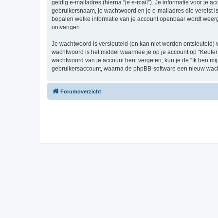
geldig e-mailadres (hierna “je e-mail”). Je informatie voor je a
gebruikersnaam, je wachtwoord en je e-mailadres die vereist is b
bepalen welke informatie van je account openbaar wordt weerg
ontvangen.
Je wachtwoord is versleuteld (en kan niet worden ontsleuteld) 
wachtwoord is het middel waarmee je op je account op “Keuterf
wachtwoord van je account bent vergeten, kun je de “Ik ben mi
gebruikersaccount, waarna de phpBB-software een nieuw wacht
Forumoverzicht