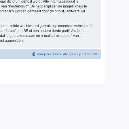
aar dit forum gehost wordt. Alle informatie naast je
 van “Keuterforum”. Je hebt altijd zelf de mogelijkheid te
automatisch worden gemaakt door de phpBB-software wil
at je hetzelfde wachtwoord gebruikt op meerdere websites. Je
erforum”, phpBB of een andere derde partij. Als je het
 dat je gebruikersnaam en e-mailadres opgeeft van je
kunt aanmelden.
Verwijder cookies
Alle tijden zijn
UTC+02:00