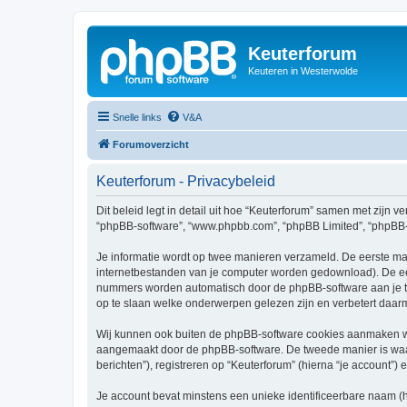
Keuterforum
Keuteren in Westerwolde
Snelle links
V&A
Forumoverzicht
Keuterforum - Privacybeleid
Dit beleid legt in detail uit hoe “Keuterforum” samen met zijn ve
“phpBB-software”, “www.phpbb.com”, “phpBB Limited”, “phpBB-te
Je informatie wordt op twee manieren verzameld. De eerste ma
internetbestanden van je computer worden gedownload). De eer
nummers worden automatisch door de phpBB-software aan je t
op te slaan welke onderwerpen gelezen zijn en verbetert daarm
Wij kunnen ook buiten de phpBB-software cookies aanmaken wan
aangemaakt door de phpBB-software. De tweede manier is waari
berichten”), registreren op “Keuterforum” (hierna “je account”) 
Je account bevat minstens een unieke identificeerbare naam (