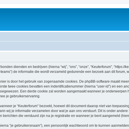
rbonden diensten en bedrijven (hierna “wij”, “ons”, “onze”, “Keuterforum”, “https://ke
ams”) de informatie die wordt verzameld gedurende een bezoek aan dit forum, word
nier is door het gebruik van zogenaamde cookies. De phpBB-software maakt meerde
ste twee cookies bevatten een indentificatienummer (hierna “user-id”) en een an
oegewezen. Een derde cookie zal worden aangemaakt wanneer je onderwerpen heb
ee je gebruikerservaring.
neer je “Keuterforum” bezoekt, hoewel dit document daarop niet van toepassing i
n wij je informatie verzamelen door wat je aan ons verstuurt. Dit is onder ander
en berichten die verstuurd zijn na je registratie en wanneer je bent aangemeld (hiern
hierna “je gebruikersnaam”), een persoonlijk wachtwoord om te kunnen aanmelden o