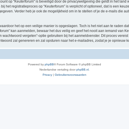
ccount op “Keuterforum” is beveiligd door de privacywetgeving die geldt in het land w
ij het registratieproces op “Keuterforum” is verplicht of optioneel, dat is een keuze
egeven. Verder heb je ook de mogelijkheid om in te stellen of je de e-mails die 
waardoor het op een veilige manier is opgeslagen. Toch is het niet aan te raden d
orum” kan aanmelden, bewaar het dus veilig en geef het nooit aan iemand van Keut
jn wachtwoord vergeten”-optie gebruiken bij het aanmeldvenster. Dit proces vereist
woord zal genereren en zal opsturen naar het e-mailadres, zodat je je opnieuw 
Powered by
phpBB
® Forum Software © phpBB Limited
Nederlandse vertaling door
phpBB.nl
.
Privacy
|
Gebruikersvoorwaarden