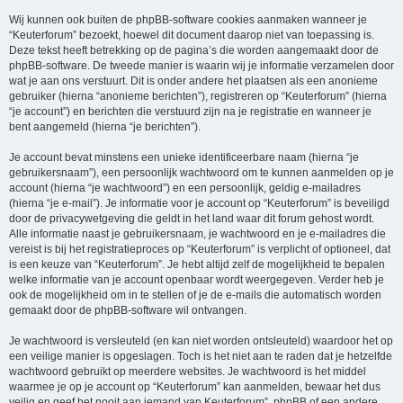
Wij kunnen ook buiten de phpBB-software cookies aanmaken wanneer je
“Keuterforum” bezoekt, hoewel dit document daarop niet van toepassing is.
Deze tekst heeft betrekking op de pagina’s die worden aangemaakt door de
phpBB-software. De tweede manier is waarin wij je informatie verzamelen door
wat je aan ons verstuurt. Dit is onder andere het plaatsen als een anonieme
gebruiker (hierna “anonieme berichten”), registreren op “Keuterforum” (hierna
“je account”) en berichten die verstuurd zijn na je registratie en wanneer je
bent aangemeld (hierna “je berichten”).
Je account bevat minstens een unieke identificeerbare naam (hierna “je
gebruikersnaam”), een persoonlijk wachtwoord om te kunnen aanmelden op je
account (hierna “je wachtwoord”) en een persoonlijk, geldig e-mailadres
(hierna “je e-mail”). Je informatie voor je account op “Keuterforum” is beveiligd
door de privacywetgeving die geldt in het land waar dit forum gehost wordt.
Alle informatie naast je gebruikersnaam, je wachtwoord en je e-mailadres die
vereist is bij het registratieproces op “Keuterforum” is verplicht of optioneel, dat
is een keuze van “Keuterforum”. Je hebt altijd zelf de mogelijkheid te bepalen
welke informatie van je account openbaar wordt weergegeven. Verder heb je
ook de mogelijkheid om in te stellen of je de e-mails die automatisch worden
gemaakt door de phpBB-software wil ontvangen.
Je wachtwoord is versleuteld (en kan niet worden ontsleuteld) waardoor het op
een veilige manier is opgeslagen. Toch is het niet aan te raden dat je hetzelfde
wachtwoord gebruikt op meerdere websites. Je wachtwoord is het middel
waarmee je op je account op “Keuterforum” kan aanmelden, bewaar het dus
veilig en geef het nooit aan iemand van Keuterforum”, phpBB of een andere