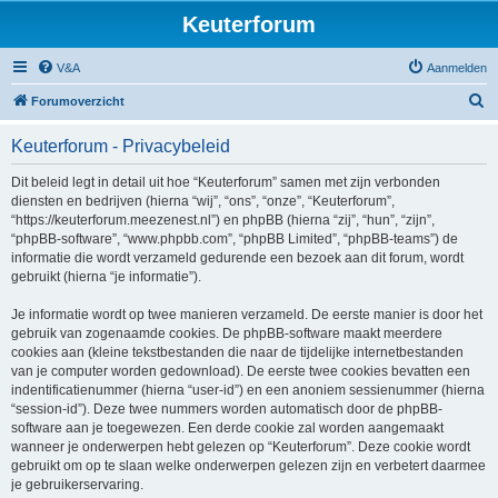
Keuterforum
V&A
Aanmelden
Z
Forumoverzicht
o
Keuterforum - Privacybeleid
e
k
Dit beleid legt in detail uit hoe “Keuterforum” samen met zijn verbonden
diensten en bedrijven (hierna “wij”, “ons”, “onze”, “Keuterforum”,
“https://keuterforum.meezenest.nl”) en phpBB (hierna “zij”, “hun”, “zijn”,
“phpBB-software”, “www.phpbb.com”, “phpBB Limited”, “phpBB-teams”) de
informatie die wordt verzameld gedurende een bezoek aan dit forum, wordt
gebruikt (hierna “je informatie”).
Je informatie wordt op twee manieren verzameld. De eerste manier is door het
gebruik van zogenaamde cookies. De phpBB-software maakt meerdere
cookies aan (kleine tekstbestanden die naar de tijdelijke internetbestanden
van je computer worden gedownload). De eerste twee cookies bevatten een
indentificatienummer (hierna “user-id”) en een anoniem sessienummer (hierna
“session-id”). Deze twee nummers worden automatisch door de phpBB-
software aan je toegewezen. Een derde cookie zal worden aangemaakt
wanneer je onderwerpen hebt gelezen op “Keuterforum”. Deze cookie wordt
gebruikt om op te slaan welke onderwerpen gelezen zijn en verbetert daarmee
je gebruikerservaring.