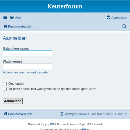
Keuterforum
V&A
Aanmelden
Z
Forumoverzicht
o
Aanmelden
e
k
Gebruikersnaam:
Wachtwoord:
Ik ben mijn wachtwoord vergeten
Onthouden
Mij deze sessie niet weergeven in de lijst met online gebruikers
Forumoverzicht
Verwijder cookies
Alle tijden zijn
UTC+02:00
Powered by
phpBB
® Forum Software © phpBB Limited
Nederlandse vertaling door
phpBB.nl
.