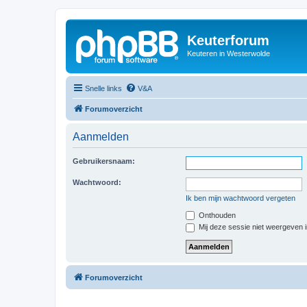
Keuterforum
Keuteren in Westerwolde
Snelle links
V&A
Forumoverzicht
Aanmelden
Gebruikersnaam:
Wachtwoord:
Ik ben mijn wachtwoord vergeten
Onthouden
Mij deze sessie niet weergeven in
Forumoverzicht