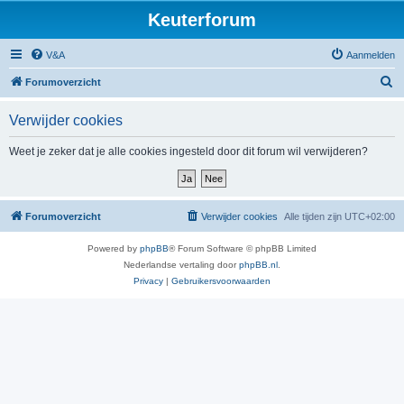
Keuterforum
V&A
Aanmelden
Z
Forumoverzicht
o
Verwijder cookies
e
k
Weet je zeker dat je alle cookies ingesteld door dit forum wil verwijderen?
Forumoverzicht
Verwijder cookies
Alle tijden zijn
UTC+02:00
Powered by
phpBB
® Forum Software © phpBB Limited
Nederlandse vertaling door
phpBB.nl
.
Privacy
|
Gebruikersvoorwaarden