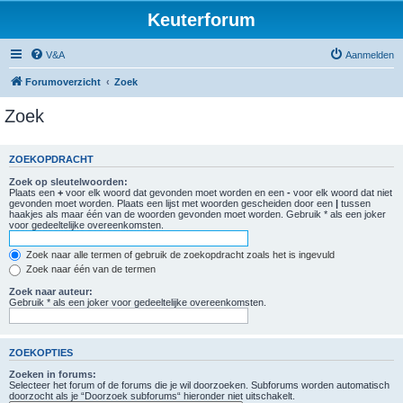
Keuterforum
V&A
Aanmelden
Forumoverzicht
Zoek
Zoek
ZOEKOPDRACHT
Zoek op sleutelwoorden:
Plaats een
+
voor elk woord dat gevonden moet worden en een
-
voor elk woord dat niet
gevonden moet worden. Plaats een lijst met woorden gescheiden door een
|
tussen
haakjes als maar één van de woorden gevonden moet worden. Gebruik * als een joker
voor gedeeltelijke overeenkomsten.
Zoek naar alle termen of gebruik de zoekopdracht zoals het is ingevuld
Zoek naar één van de termen
Zoek naar auteur:
Gebruik * als een joker voor gedeeltelijke overeenkomsten.
ZOEKOPTIES
Zoeken in forums:
Selecteer het forum of de forums die je wil doorzoeken. Subforums worden automatisch
doorzocht als je “Doorzoek subforums“ hieronder niet uitschakelt.