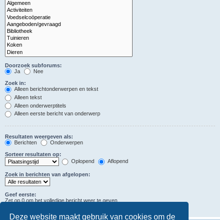
Doorzoek subforums:
Ja
Nee
Zoek in:
Alleen berichtonderwerpen en tekst
Alleen tekst
Alleen onderwerptitels
Alleen eerste bericht van onderwerp
Resultaten weergeven als:
Berichten
Onderwerpen
Sorteer resultaten op:
Oplopend
Aflopend
Zoek in berichten van afgelopen:
Geef eerste:
Zet op 0 om het volledige bericht weer te geven.
tekens in berichten
Deze website maakt gebruik van cookies om de