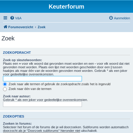
Keuterforum
V&A
Aanmelden
Forumoverzicht
Zoek
Zoek
ZOEKOPDRACHT
Zoek op sleutelwoorden:
Plaats een
+
voor elk woord dat gevonden moet worden en een
-
voor elk woord dat niet
gevonden moet worden. Plaats een lijst met woorden gescheiden door een
|
tussen
haakjes als maar één van de woorden gevonden moet worden. Gebruik * als een joker
voor gedeeltelijke overeenkomsten.
Zoek naar alle termen of gebruik de zoekopdracht zoals het is ingevuld
Zoek naar één van de termen
Zoek naar auteur:
Gebruik * als een joker voor gedeeltelijke overeenkomsten.
ZOEKOPTIES
Zoeken in forums:
Selecteer het forum of de forums die je wil doorzoeken. Subforums worden automatisch
doorzocht als je “Doorzoek subforums“ hieronder niet uitschakelt.