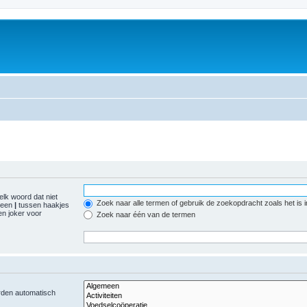
elk woord dat niet
Zoek naar alle termen of gebruik de zoekopdracht zoals het is 
r een
|
tussen haakjes
n joker voor
Zoek naar één van de termen
orden automatisch