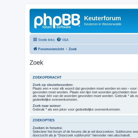
Keuterforum
Keuteren in Westerwolde
Snelle links
V&A
Forumoverzicht
Zoek
Zoek
ZOEKOPDRACHT
Zoek op sleutelwoorden:
Plaats een
+
voor elk woord dat gevonden moet worden en een
-
voor 
gevonden moet worden. Plaats een lijst met woorden gescheiden doo
als maar één van de woorden gevonden moet worden. Gebruik * als ee
gedeeltelijke overeenkomsten.
Zoek naar auteur:
Gebruik * als een joker voor gedeeltelijke overeenkomsten.
ZOEKOPTIES
Zoeken in forums:
Selecteer het forum of de forums die je wil doorzoeken. Subforums w
doorzocht als je “Doorzoek subforums“ hieronder niet uitschakelt.