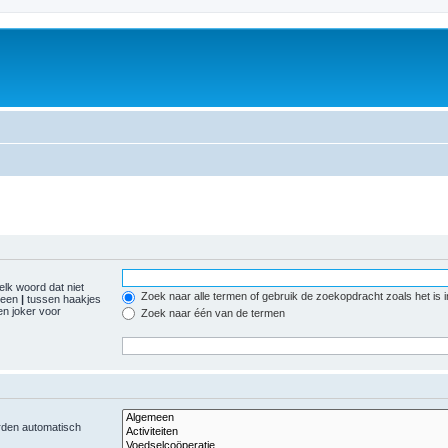
elk woord dat niet
Zoek naar alle termen of gebruik de zoekopdracht zoals het is 
r een
|
tussen haakjes
n joker voor
Zoek naar één van de termen
orden automatisch