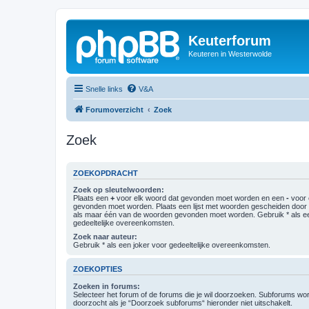
Keuterforum
Keuteren in Westerwolde
Snelle links
V&A
Forumoverzicht
Zoek
Zoek
ZOEKOPDRACHT
Zoek op sleutelwoorden:
Plaats een
+
voor elk woord dat gevonden moet worden en een
-
voor 
gevonden moet worden. Plaats een lijst met woorden gescheiden doo
als maar één van de woorden gevonden moet worden. Gebruik * als ee
gedeeltelijke overeenkomsten.
Zoek naar auteur:
Gebruik * als een joker voor gedeeltelijke overeenkomsten.
ZOEKOPTIES
Zoeken in forums:
Selecteer het forum of de forums die je wil doorzoeken. Subforums w
doorzocht als je “Doorzoek subforums“ hieronder niet uitschakelt.