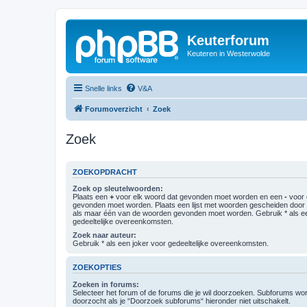
Keuterforum
Keuteren in Westerwolde
Snelle links
V&A
Forumoverzicht
Zoek
Zoek
ZOEKOPDRACHT
Zoek op sleutelwoorden:
Plaats een
+
voor elk woord dat gevonden moet worden en een
-
voor 
gevonden moet worden. Plaats een lijst met woorden gescheiden doo
als maar één van de woorden gevonden moet worden. Gebruik * als ee
gedeeltelijke overeenkomsten.
Zoek naar auteur:
Gebruik * als een joker voor gedeeltelijke overeenkomsten.
ZOEKOPTIES
Zoeken in forums:
Selecteer het forum of de forums die je wil doorzoeken. Subforums w
doorzocht als je “Doorzoek subforums“ hieronder niet uitschakelt.