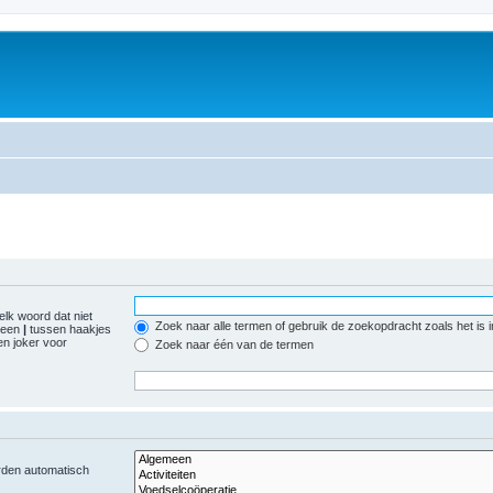
elk woord dat niet
Zoek naar alle termen of gebruik de zoekopdracht zoals het is 
r een
|
tussen haakjes
n joker voor
Zoek naar één van de termen
orden automatisch