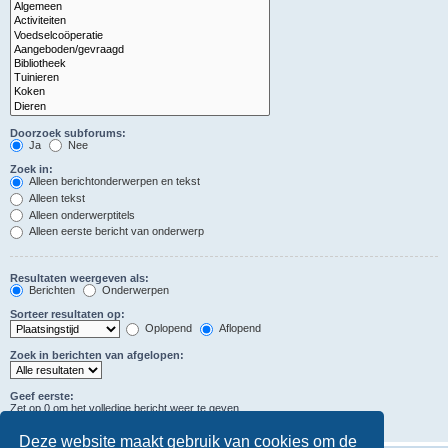
Doorzoek subforums:
Ja
Nee
Zoek in:
Alleen berichtonderwerpen en tekst
Alleen tekst
Alleen onderwerptitels
Alleen eerste bericht van onderwerp
Resultaten weergeven als:
Berichten
Onderwerpen
Sorteer resultaten op:
Oplopend
Aflopend
Zoek in berichten van afgelopen:
Geef eerste:
Zet op 0 om het volledige bericht weer te geven.
tekens in berichten
Deze website maakt gebruik van cookies om de