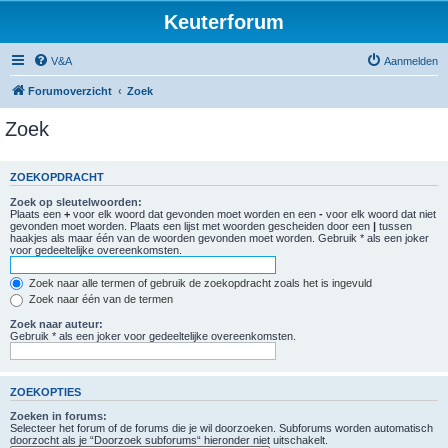
Keuterforum
V&A
Aanmelden
Forumoverzicht
Zoek
Zoek
ZOEKOPDRACHT
Zoek op sleutelwoorden:
Plaats een
+
voor elk woord dat gevonden moet worden en een
-
voor elk woord dat niet
gevonden moet worden. Plaats een lijst met woorden gescheiden door een
|
tussen
haakjes als maar één van de woorden gevonden moet worden. Gebruik * als een joker
voor gedeeltelijke overeenkomsten.
Zoek naar alle termen of gebruik de zoekopdracht zoals het is ingevuld
Zoek naar één van de termen
Zoek naar auteur:
Gebruik * als een joker voor gedeeltelijke overeenkomsten.
ZOEKOPTIES
Zoeken in forums:
Selecteer het forum of de forums die je wil doorzoeken. Subforums worden automatisch
doorzocht als je “Doorzoek subforums“ hieronder niet uitschakelt.