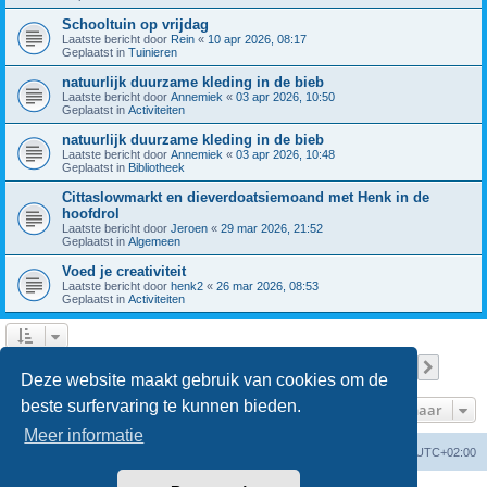
Schooltuin op vrijdag
Laatste bericht door
Rein
«
10 apr 2026, 08:17
Geplaatst in
Tuinieren
natuurlijk duurzame kleding in de bieb
Laatste bericht door
Annemiek
«
03 apr 2026, 10:50
Geplaatst in
Activiteiten
natuurlijk duurzame kleding in de bieb
Laatste bericht door
Annemiek
«
03 apr 2026, 10:48
Geplaatst in
Bibliotheek
Cittaslowmarkt en dieverdoatsiemoand met Henk in de
hoofdrol
Laatste bericht door
Jeroen
«
29 mar 2026, 21:52
Geplaatst in
Algemeen
Voed je creativiteit
Laatste bericht door
henk2
«
26 mar 2026, 08:53
Geplaatst in
Activiteiten
Pagina
1
van
8
1
2
3
4
5
8
Volge
Er zijn 196 resultaten gevonden
…
Deze website maakt gebruik van cookies om de
beste surfervaring te kunnen bieden.
Ga naar
Meer informatie
Forumoverzicht
Verwijder cookies
Alle tijden zijn
UTC+02:00