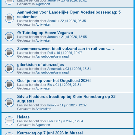
Laatste bericht door
Jeroen
«
23 jul 2026, 10:02
Geplaatst in
Algemeen
Aanmelden voor Landelijke Open Voedselbossendag: 5
september
Laatste bericht door
Anouk
«
22 jul 2026, 08:35
Geplaatst in
Activiteiten
🌼 Tuindag op Hoeve Veganza
Laatste bericht door
Jeroen
«
21 jul 2026, 13:55
Geplaatst in
Activiteiten
Zevenmeerszeven biedt vulzand aan in ruil voor......
Laatste bericht door
Didi
«
16 jul 2026, 19:07
Geplaatst in
Aangeboden/gevraagd
giterkisten of uienzeefjes
Laatste bericht door
Annemiek
«
03 jul 2026, 15:31
Geplaatst in
Aangeboden/gevraagd
Geef je nu op voor het Oogstfeest 2026!
Laatste bericht door
Els
«
01 jul 2026, 21:31
Geplaatst in
Activiteiten
Silvia Fledderus treedt op bij Klein Renneborg op 23
augustus
Laatste bericht door
henk2
«
11 jun 2026, 12:32
Geplaatst in
Activiteiten
Helaas
Laatste bericht door
Didi
«
07 jun 2026, 12:04
Geplaatst in
Algemeen
Keuterdag op 7 juni 2026 in Mussel