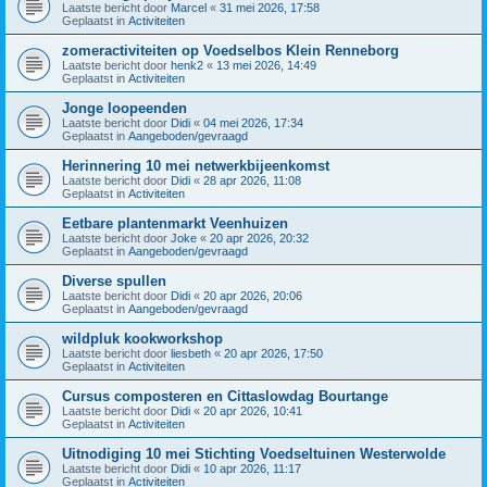
Laatste bericht door
Marcel
«
31 mei 2026, 17:58
Geplaatst in
Activiteiten
zomeractiviteiten op Voedselbos Klein Renneborg
Laatste bericht door
henk2
«
13 mei 2026, 14:49
Geplaatst in
Activiteiten
Jonge loopeenden
Laatste bericht door
Didi
«
04 mei 2026, 17:34
Geplaatst in
Aangeboden/gevraagd
Herinnering 10 mei netwerkbijeenkomst
Laatste bericht door
Didi
«
28 apr 2026, 11:08
Geplaatst in
Activiteiten
Eetbare plantenmarkt Veenhuizen
Laatste bericht door
Joke
«
20 apr 2026, 20:32
Geplaatst in
Aangeboden/gevraagd
Diverse spullen
Laatste bericht door
Didi
«
20 apr 2026, 20:06
Geplaatst in
Aangeboden/gevraagd
wildpluk kookworkshop
Laatste bericht door
liesbeth
«
20 apr 2026, 17:50
Geplaatst in
Activiteiten
Cursus composteren en Cittaslowdag Bourtange
Laatste bericht door
Didi
«
20 apr 2026, 10:41
Geplaatst in
Activiteiten
Uitnodiging 10 mei Stichting Voedseltuinen Westerwolde
Laatste bericht door
Didi
«
10 apr 2026, 11:17
Geplaatst in
Activiteiten