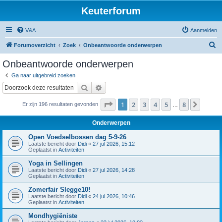
Keuterforum
V&A
Aanmelden
Z
Forumoverzicht
Zoek
Onbeantwoorde onderwerpen
o
Onbeantwoorde onderwerpen
e
Ga naar uitgebreid zoeken
k
Zoek
Uitgebreid zoeken
Pagina
1
van
8
1
2
3
4
5
8
Volge
Er zijn 196 resultaten gevonden
…
Onderwerpen
Open Voedselbossen dag 5-9-26
Laatste bericht door
Didi
«
27 jul 2026, 15:12
Geplaatst in
Activiteiten
Yoga in Sellingen
Laatste bericht door
Didi
«
27 jul 2026, 14:28
Geplaatst in
Activiteiten
Zomerfair Slegge10!
Laatste bericht door
Didi
«
24 jul 2026, 10:46
Geplaatst in
Activiteiten
Mondhygiëniste