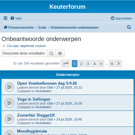
Keuterforum
V&A
Aanmelden
Z
Forumoverzicht
Zoek
Onbeantwoorde onderwerpen
o
Onbeantwoorde onderwerpen
e
Ga naar uitgebreid zoeken
k
Zoek
Uitgebreid zoeken
Pagina
1
van
8
1
2
3
4
5
8
Volge
Er zijn 196 resultaten gevonden
…
Onderwerpen
Open Voedselbossen dag 5-9-26
Laatste bericht door
Didi
«
27 jul 2026, 15:12
Geplaatst in
Activiteiten
Yoga in Sellingen
Laatste bericht door
Didi
«
27 jul 2026, 14:28
Geplaatst in
Activiteiten
Zomerfair Slegge10!
Laatste bericht door
Didi
«
24 jul 2026, 10:46
Geplaatst in
Activiteiten
Mondhygiëniste