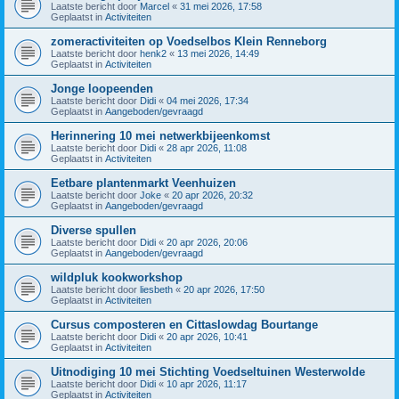
Laatste bericht door
Marcel
«
31 mei 2026, 17:58
Geplaatst in
Activiteiten
zomeractiviteiten op Voedselbos Klein Renneborg
Laatste bericht door
henk2
«
13 mei 2026, 14:49
Geplaatst in
Activiteiten
Jonge loopeenden
Laatste bericht door
Didi
«
04 mei 2026, 17:34
Geplaatst in
Aangeboden/gevraagd
Herinnering 10 mei netwerkbijeenkomst
Laatste bericht door
Didi
«
28 apr 2026, 11:08
Geplaatst in
Activiteiten
Eetbare plantenmarkt Veenhuizen
Laatste bericht door
Joke
«
20 apr 2026, 20:32
Geplaatst in
Aangeboden/gevraagd
Diverse spullen
Laatste bericht door
Didi
«
20 apr 2026, 20:06
Geplaatst in
Aangeboden/gevraagd
wildpluk kookworkshop
Laatste bericht door
liesbeth
«
20 apr 2026, 17:50
Geplaatst in
Activiteiten
Cursus composteren en Cittaslowdag Bourtange
Laatste bericht door
Didi
«
20 apr 2026, 10:41
Geplaatst in
Activiteiten
Uitnodiging 10 mei Stichting Voedseltuinen Westerwolde
Laatste bericht door
Didi
«
10 apr 2026, 11:17
Geplaatst in
Activiteiten