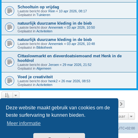
Schooltuin op vrijdag
Laatste bericht door
Rein
«
10 apr 2026, 08:17
Geplaatst in
Tuinieren
natuurlijk duurzame kleding in de bieb
Laatste bericht door
Annemiek
«
03 apr 2026, 10:50
Geplaatst in
Activiteiten
natuurlijk duurzame kleding in de bieb
Laatste bericht door
Annemiek
«
03 apr 2026, 10:48
Geplaatst in
Bibliotheek
Cittaslowmarkt en dieverdoatsiemoand met Henk in de
hoofdrol
Laatste bericht door
Jeroen
«
29 mar 2026, 21:52
Geplaatst in
Algemeen
Voed je creativiteit
Laatste bericht door
henk2
«
26 mar 2026, 08:53
Geplaatst in
Activiteiten
Pagina
1
van
8
1
2
3
4
5
8
Volge
Er zijn 196 resultaten gevonden
…
Deze website maakt gebruik van cookies om de
beste surfervaring te kunnen bieden.
Ga naar
Meer informatie
Forumoverzicht
Verwijder cookies
Alle tijden zijn
UTC+02:00