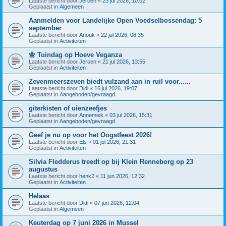
Laatste bericht door
Jeroen
«
23 jul 2026, 10:02
Geplaatst in
Algemeen
Aanmelden voor Landelijke Open Voedselbossendag: 5
september
Laatste bericht door
Anouk
«
22 jul 2026, 08:35
Geplaatst in
Activiteiten
🌼 Tuindag op Hoeve Veganza
Laatste bericht door
Jeroen
«
21 jul 2026, 13:55
Geplaatst in
Activiteiten
Zevenmeerszeven biedt vulzand aan in ruil voor......
Laatste bericht door
Didi
«
16 jul 2026, 19:07
Geplaatst in
Aangeboden/gevraagd
giterkisten of uienzeefjes
Laatste bericht door
Annemiek
«
03 jul 2026, 15:31
Geplaatst in
Aangeboden/gevraagd
Geef je nu op voor het Oogstfeest 2026!
Laatste bericht door
Els
«
01 jul 2026, 21:31
Geplaatst in
Activiteiten
Silvia Fledderus treedt op bij Klein Renneborg op 23
augustus
Laatste bericht door
henk2
«
11 jun 2026, 12:32
Geplaatst in
Activiteiten
Helaas
Laatste bericht door
Didi
«
07 jun 2026, 12:04
Geplaatst in
Algemeen
Keuterdag op 7 juni 2026 in Mussel