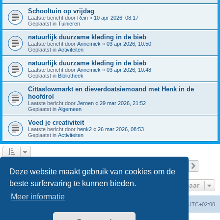
Schooltuin op vrijdag
Laatste bericht door
Rein
«
10 apr 2026, 08:17
Geplaatst in
Tuinieren
natuurlijk duurzame kleding in de bieb
Laatste bericht door
Annemiek
«
03 apr 2026, 10:50
Geplaatst in
Activiteiten
natuurlijk duurzame kleding in de bieb
Laatste bericht door
Annemiek
«
03 apr 2026, 10:48
Geplaatst in
Bibliotheek
Cittaslowmarkt en dieverdoatsiemoand met Henk in de
hoofdrol
Laatste bericht door
Jeroen
«
29 mar 2026, 21:52
Geplaatst in
Algemeen
Voed je creativiteit
Laatste bericht door
henk2
«
26 mar 2026, 08:53
Geplaatst in
Activiteiten
Pagina
1
van
8
1
2
3
4
5
8
Volge
Er zijn 196 resultaten gevonden
…
Deze website maakt gebruik van cookies om de
beste surfervaring te kunnen bieden.
Ga naar
Meer informatie
Forumoverzicht
Verwijder cookies
Alle tijden zijn
UTC+02:00