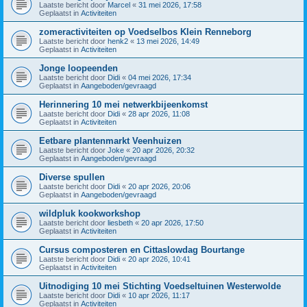
Laatste bericht door
Marcel
«
31 mei 2026, 17:58
Geplaatst in
Activiteiten
zomeractiviteiten op Voedselbos Klein Renneborg
Laatste bericht door
henk2
«
13 mei 2026, 14:49
Geplaatst in
Activiteiten
Jonge loopeenden
Laatste bericht door
Didi
«
04 mei 2026, 17:34
Geplaatst in
Aangeboden/gevraagd
Herinnering 10 mei netwerkbijeenkomst
Laatste bericht door
Didi
«
28 apr 2026, 11:08
Geplaatst in
Activiteiten
Eetbare plantenmarkt Veenhuizen
Laatste bericht door
Joke
«
20 apr 2026, 20:32
Geplaatst in
Aangeboden/gevraagd
Diverse spullen
Laatste bericht door
Didi
«
20 apr 2026, 20:06
Geplaatst in
Aangeboden/gevraagd
wildpluk kookworkshop
Laatste bericht door
liesbeth
«
20 apr 2026, 17:50
Geplaatst in
Activiteiten
Cursus composteren en Cittaslowdag Bourtange
Laatste bericht door
Didi
«
20 apr 2026, 10:41
Geplaatst in
Activiteiten
Uitnodiging 10 mei Stichting Voedseltuinen Westerwolde
Laatste bericht door
Didi
«
10 apr 2026, 11:17
Geplaatst in
Activiteiten