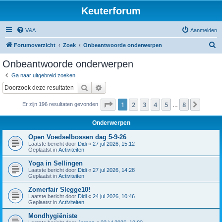
Keuterforum
V&A
Aanmelden
Z
Forumoverzicht
Zoek
Onbeantwoorde onderwerpen
o
Onbeantwoorde onderwerpen
e
Ga naar uitgebreid zoeken
k
Zoek
Uitgebreid zoeken
Pagina
1
van
8
1
2
3
4
5
8
Volge
Er zijn 196 resultaten gevonden
…
Onderwerpen
Open Voedselbossen dag 5-9-26
Laatste bericht door
Didi
«
27 jul 2026, 15:12
Geplaatst in
Activiteiten
Yoga in Sellingen
Laatste bericht door
Didi
«
27 jul 2026, 14:28
Geplaatst in
Activiteiten
Zomerfair Slegge10!
Laatste bericht door
Didi
«
24 jul 2026, 10:46
Geplaatst in
Activiteiten
Mondhygiëniste