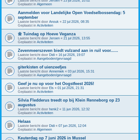
Laatste bericht door
Jeroen
«
23 jul 2026, 10:02
Geplaatst in
Algemeen
Aanmelden voor Landelijke Open Voedselbossendag: 5
september
Laatste bericht door
Anouk
«
22 jul 2026, 08:35
Geplaatst in
Activiteiten
🌼 Tuindag op Hoeve Veganza
Laatste bericht door
Jeroen
«
21 jul 2026, 13:55
Geplaatst in
Activiteiten
Zevenmeerszeven biedt vulzand aan in ruil voor......
Laatste bericht door
Didi
«
16 jul 2026, 19:07
Geplaatst in
Aangeboden/gevraagd
giterkisten of uienzeefjes
Laatste bericht door
Annemiek
«
03 jul 2026, 15:31
Geplaatst in
Aangeboden/gevraagd
Geef je nu op voor het Oogstfeest 2026!
Laatste bericht door
Els
«
01 jul 2026, 21:31
Geplaatst in
Activiteiten
Silvia Fledderus treedt op bij Klein Renneborg op 23
augustus
Laatste bericht door
henk2
«
11 jun 2026, 12:32
Geplaatst in
Activiteiten
Helaas
Laatste bericht door
Didi
«
07 jun 2026, 12:04
Geplaatst in
Algemeen
Keuterdag op 7 juni 2026 in Mussel