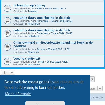
Schooltuin op vrijdag
Laatste bericht door
Rein
«
10 apr 2026, 08:17
Geplaatst in
Tuinieren
natuurlijk duurzame kleding in de bieb
Laatste bericht door
Annemiek
«
03 apr 2026, 10:50
Geplaatst in
Activiteiten
natuurlijk duurzame kleding in de bieb
Laatste bericht door
Annemiek
«
03 apr 2026, 10:48
Geplaatst in
Bibliotheek
Cittaslowmarkt en dieverdoatsiemoand met Henk in de
hoofdrol
Laatste bericht door
Jeroen
«
29 mar 2026, 21:52
Geplaatst in
Algemeen
Voed je creativiteit
Laatste bericht door
henk2
«
26 mar 2026, 08:53
Geplaatst in
Activiteiten
Pagina
1
van
8
1
2
3
4
5
8
Volge
Er zijn 196 resultaten gevonden
…
Deze website maakt gebruik van cookies om de
beste surfervaring te kunnen bieden.
Ga naar
Meer informatie
Forumoverzicht
Verwijder cookies
Alle tijden zijn
UTC+02:00