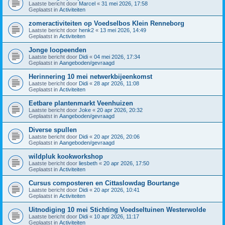
Laatste bericht door
Marcel
«
31 mei 2026, 17:58
Geplaatst in
Activiteiten
zomeractiviteiten op Voedselbos Klein Renneborg
Laatste bericht door
henk2
«
13 mei 2026, 14:49
Geplaatst in
Activiteiten
Jonge loopeenden
Laatste bericht door
Didi
«
04 mei 2026, 17:34
Geplaatst in
Aangeboden/gevraagd
Herinnering 10 mei netwerkbijeenkomst
Laatste bericht door
Didi
«
28 apr 2026, 11:08
Geplaatst in
Activiteiten
Eetbare plantenmarkt Veenhuizen
Laatste bericht door
Joke
«
20 apr 2026, 20:32
Geplaatst in
Aangeboden/gevraagd
Diverse spullen
Laatste bericht door
Didi
«
20 apr 2026, 20:06
Geplaatst in
Aangeboden/gevraagd
wildpluk kookworkshop
Laatste bericht door
liesbeth
«
20 apr 2026, 17:50
Geplaatst in
Activiteiten
Cursus composteren en Cittaslowdag Bourtange
Laatste bericht door
Didi
«
20 apr 2026, 10:41
Geplaatst in
Activiteiten
Uitnodiging 10 mei Stichting Voedseltuinen Westerwolde
Laatste bericht door
Didi
«
10 apr 2026, 11:17
Geplaatst in
Activiteiten