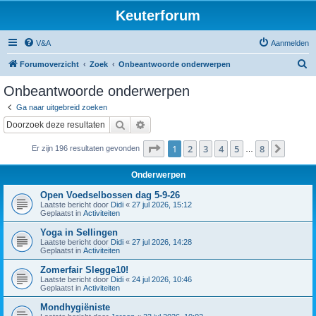
Keuterforum
V&A
Aanmelden
Z
Forumoverzicht
Zoek
Onbeantwoorde onderwerpen
o
Onbeantwoorde onderwerpen
e
Ga naar uitgebreid zoeken
k
Zoek
Uitgebreid zoeken
Pagina
1
van
8
1
2
3
4
5
8
Volge
Er zijn 196 resultaten gevonden
…
Onderwerpen
Open Voedselbossen dag 5-9-26
Laatste bericht door
Didi
«
27 jul 2026, 15:12
Geplaatst in
Activiteiten
Yoga in Sellingen
Laatste bericht door
Didi
«
27 jul 2026, 14:28
Geplaatst in
Activiteiten
Zomerfair Slegge10!
Laatste bericht door
Didi
«
24 jul 2026, 10:46
Geplaatst in
Activiteiten
Mondhygiëniste