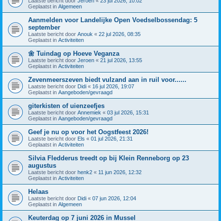
Laatste bericht door
Jeroen
«
23 jul 2026, 10:02
Geplaatst in
Algemeen
Aanmelden voor Landelijke Open Voedselbossendag: 5
september
Laatste bericht door
Anouk
«
22 jul 2026, 08:35
Geplaatst in
Activiteiten
🌼 Tuindag op Hoeve Veganza
Laatste bericht door
Jeroen
«
21 jul 2026, 13:55
Geplaatst in
Activiteiten
Zevenmeerszeven biedt vulzand aan in ruil voor......
Laatste bericht door
Didi
«
16 jul 2026, 19:07
Geplaatst in
Aangeboden/gevraagd
giterkisten of uienzeefjes
Laatste bericht door
Annemiek
«
03 jul 2026, 15:31
Geplaatst in
Aangeboden/gevraagd
Geef je nu op voor het Oogstfeest 2026!
Laatste bericht door
Els
«
01 jul 2026, 21:31
Geplaatst in
Activiteiten
Silvia Fledderus treedt op bij Klein Renneborg op 23
augustus
Laatste bericht door
henk2
«
11 jun 2026, 12:32
Geplaatst in
Activiteiten
Helaas
Laatste bericht door
Didi
«
07 jun 2026, 12:04
Geplaatst in
Algemeen
Keuterdag op 7 juni 2026 in Mussel