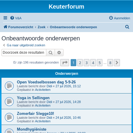
Keuterforum
V&A
Aanmelden
Z
Forumoverzicht
Zoek
Onbeantwoorde onderwerpen
o
Onbeantwoorde onderwerpen
e
Ga naar uitgebreid zoeken
k
Zoek
Uitgebreid zoeken
Pagina
1
van
8
1
2
3
4
5
8
Volge
Er zijn 196 resultaten gevonden
…
Onderwerpen
Open Voedselbossen dag 5-9-26
Laatste bericht door
Didi
«
27 jul 2026, 15:12
Geplaatst in
Activiteiten
Yoga in Sellingen
Laatste bericht door
Didi
«
27 jul 2026, 14:28
Geplaatst in
Activiteiten
Zomerfair Slegge10!
Laatste bericht door
Didi
«
24 jul 2026, 10:46
Geplaatst in
Activiteiten
Mondhygiëniste