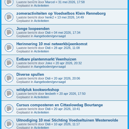
Laatste bericht door
Marcel
«
31 mei 2026, 17:58
Geplaatst in
Activiteiten
zomeractiviteiten op Voedselbos Klein Renneborg
Laatste bericht door
henk2
«
13 mei 2026, 14:49
Geplaatst in
Activiteiten
Jonge loopeenden
Laatste bericht door
Didi
«
04 mei 2026, 17:34
Geplaatst in
Aangeboden/gevraagd
Herinnering 10 mei netwerkbijeenkomst
Laatste bericht door
Didi
«
28 apr 2026, 11:08
Geplaatst in
Activiteiten
Eetbare plantenmarkt Veenhuizen
Laatste bericht door
Joke
«
20 apr 2026, 20:32
Geplaatst in
Aangeboden/gevraagd
Diverse spullen
Laatste bericht door
Didi
«
20 apr 2026, 20:06
Geplaatst in
Aangeboden/gevraagd
wildpluk kookworkshop
Laatste bericht door
liesbeth
«
20 apr 2026, 17:50
Geplaatst in
Activiteiten
Cursus composteren en Cittaslowdag Bourtange
Laatste bericht door
Didi
«
20 apr 2026, 10:41
Geplaatst in
Activiteiten
Uitnodiging 10 mei Stichting Voedseltuinen Westerwolde
Laatste bericht door
Didi
«
10 apr 2026, 11:17
Geplaatst in
Activiteiten