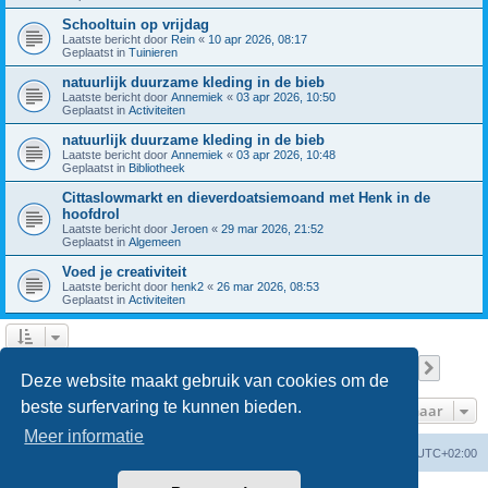
Schooltuin op vrijdag
Laatste bericht door
Rein
«
10 apr 2026, 08:17
Geplaatst in
Tuinieren
natuurlijk duurzame kleding in de bieb
Laatste bericht door
Annemiek
«
03 apr 2026, 10:50
Geplaatst in
Activiteiten
natuurlijk duurzame kleding in de bieb
Laatste bericht door
Annemiek
«
03 apr 2026, 10:48
Geplaatst in
Bibliotheek
Cittaslowmarkt en dieverdoatsiemoand met Henk in de
hoofdrol
Laatste bericht door
Jeroen
«
29 mar 2026, 21:52
Geplaatst in
Algemeen
Voed je creativiteit
Laatste bericht door
henk2
«
26 mar 2026, 08:53
Geplaatst in
Activiteiten
Pagina
1
van
8
1
2
3
4
5
8
Volge
Er zijn 196 resultaten gevonden
…
Deze website maakt gebruik van cookies om de
beste surfervaring te kunnen bieden.
Ga naar
Meer informatie
Forumoverzicht
Verwijder cookies
Alle tijden zijn
UTC+02:00