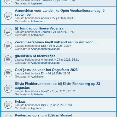
Laatste bericht door
Jeroen
«
23 jul 2026, 10:02
Geplaatst in
Algemeen
Aanmelden voor Landelijke Open Voedselbossendag: 5
september
Laatste bericht door
Anouk
«
22 jul 2026, 08:35
Geplaatst in
Activiteiten
🌼 Tuindag op Hoeve Veganza
Laatste bericht door
Jeroen
«
21 jul 2026, 13:55
Geplaatst in
Activiteiten
Zevenmeerszeven biedt vulzand aan in ruil voor......
Laatste bericht door
Didi
«
16 jul 2026, 19:07
Geplaatst in
Aangeboden/gevraagd
giterkisten of uienzeefjes
Laatste bericht door
Annemiek
«
03 jul 2026, 15:31
Geplaatst in
Aangeboden/gevraagd
Geef je nu op voor het Oogstfeest 2026!
Laatste bericht door
Els
«
01 jul 2026, 21:31
Geplaatst in
Activiteiten
Silvia Fledderus treedt op bij Klein Renneborg op 23
augustus
Laatste bericht door
henk2
«
11 jun 2026, 12:32
Geplaatst in
Activiteiten
Helaas
Laatste bericht door
Didi
«
07 jun 2026, 12:04
Geplaatst in
Algemeen
Keuterdag op 7 juni 2026 in Mussel