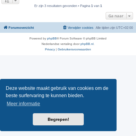
Er zijn 3 resultaten gevonden • Pagina
1
van
1
Ga naar
Forumoverzicht
Verwijder cookies
Alle tijden zijn
UTC+02:00
Powered by
phpBB
® Forum Software © phpBB Limited
Nederlandse vertaling door
phpBB.nl
.
Privacy
|
Gebruikersvoorwaarden
Deze website maakt gebruik van cookies om de
beste surfervaring te kunnen bieden.
Meer informatie
Begrepen!