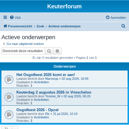
Keuterforum
V&A
Aanmelden
Z
Forumoverzicht
Zoek
Actieve onderwerpen
o
Actieve onderwerpen
e
Ga naar uitgebreid zoeken
k
Zoek
Uitgebreid zoeken
Er zijn 3 resultaten gevonden • Pagina
1
van
1
Onderwerpen
Het Oogstfeest 2026 komt er aan!
Laatste bericht door
Maroesja
«
02 aug 2026, 18:09
Geplaatst in
Activiteiten
Reacties:
1
Keuterdag 2 augustus 2026 in Vriescheloo
Laatste bericht door
Yvonne_W
«
02 aug 2026, 06:26
Geplaatst in
Activiteiten
Reacties:
1
Oogstfeest 2026 - Opzet
Laatste bericht door
Els
«
31 jul 2026, 10:19
Geplaatst in
Activiteiten
Reacties:
2