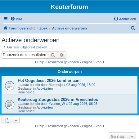
Keuterforum
V&A
Aanmelden
Z
Forumoverzicht
Zoek
Actieve onderwerpen
o
Actieve onderwerpen
e
Ga naar uitgebreid zoeken
k
Zoek
Uitgebreid zoeken
Er zijn 2 resultaten gevonden • Pagina
1
van
1
Onderwerpen
Het Oogstfeest 2026 komt er aan!
Laatste bericht door
Maroesja
«
02 aug 2026, 18:09
Geplaatst in
Activiteiten
Reacties:
1
Keuterdag 2 augustus 2026 in Vriescheloo
Laatste bericht door
Yvonne_W
«
02 aug 2026, 06:26
Geplaatst in
Activiteiten
Reacties:
1
Er zijn 2 resultaten gevonden • Pagina
1
van
1
Ga naar