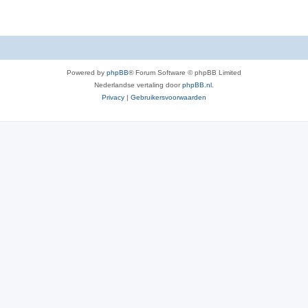
Powered by
phpBB
® Forum Software © phpBB Limited
Nederlandse vertaling door
phpBB.nl
.
Privacy
|
Gebruikersvoorwaarden