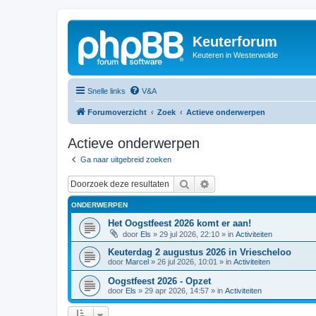
Keuterforum
Keuteren in Westerwolde
Snelle links
V&A
Forumoverzicht
Zoek
Actieve onderwerpen
Actieve onderwerpen
Ga naar uitgebreid zoeken
Zoek
Uitgebreid zoeken
ONDERWERPEN
Het Oogstfeest 2026 komt er aan!
door
Els
»
29 jul 2026, 22:10
» in
Activiteiten
Keuterdag 2 augustus 2026 in Vriescheloo
door
Marcel
»
26 jul 2026, 10:01
» in
Activiteiten
Oogstfeest 2026 - Opzet
door
Els
»
29 apr 2026, 14:57
» in
Activiteiten