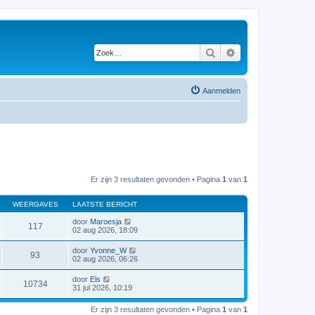
Zoek
Uitgebreid zoeken
Aanmelden
Er zijn 3 resultaten gevonden • Pagina
1
van
1
WEERGAVES
LAATSTE BERICHT
door
Maroesja
117
02 aug 2026, 18:09
door
Yvonne_W
93
02 aug 2026, 06:26
door
Els
10734
31 jul 2026, 10:19
Er zijn 3 resultaten gevonden • Pagina
1
van
1