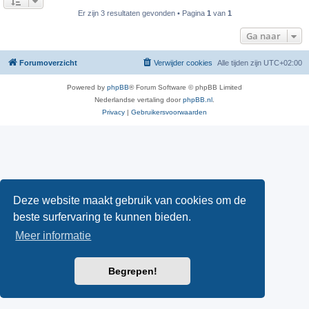
Er zijn 3 resultaten gevonden • Pagina
1
van
1
Ga naar
Forumoverzicht
Verwijder cookies
Alle tijden zijn
UTC+02:00
Powered by
phpBB
® Forum Software © phpBB Limited
Nederlandse vertaling door
phpBB.nl
.
Privacy
|
Gebruikersvoorwaarden
Deze website maakt gebruik van cookies om de
beste surfervaring te kunnen bieden.
Meer informatie
Begrepen!