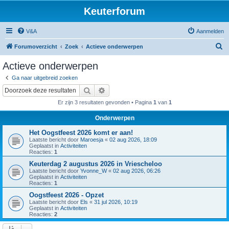
Keuterforum
V&A
Aanmelden
Z
Forumoverzicht
Zoek
Actieve onderwerpen
o
Actieve onderwerpen
e
Ga naar uitgebreid zoeken
k
Zoek
Uitgebreid zoeken
Er zijn 3 resultaten gevonden • Pagina
1
van
1
Onderwerpen
Het Oogstfeest 2026 komt er aan!
Laatste bericht door
Maroesja
«
02 aug 2026, 18:09
Geplaatst in
Activiteiten
Reacties:
1
Keuterdag 2 augustus 2026 in Vriescheloo
Laatste bericht door
Yvonne_W
«
02 aug 2026, 06:26
Geplaatst in
Activiteiten
Reacties:
1
Oogstfeest 2026 - Opzet
Laatste bericht door
Els
«
31 jul 2026, 10:19
Geplaatst in
Activiteiten
Reacties:
2