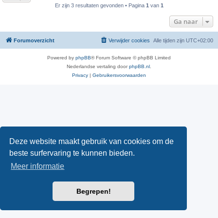
Er zijn 3 resultaten gevonden • Pagina
1
van
1
Ga naar
Forumoverzicht
Verwijder cookies
Alle tijden zijn
UTC+02:00
Powered by
phpBB
® Forum Software © phpBB Limited
Nederlandse vertaling door
phpBB.nl
.
Privacy
|
Gebruikersvoorwaarden
Deze website maakt gebruik van cookies om de
beste surfervaring te kunnen bieden.
Meer informatie
Begrepen!