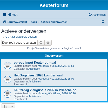
Keuterforum
V&A
Aanmelden
Z
Forumoverzicht
Zoek
Actieve onderwerpen
o
Actieve onderwerpen
e
Ga naar uitgebreid zoeken
k
Zoek
Uitgebreid zoeken
Er zijn 3 resultaten gevonden • Pagina
1
van
1
Onderwerpen
oproep input Keuterjournaal
Laatste bericht door
Maroesja
«
08 aug 2026, 13:51
Geplaatst in
Algemeen
Het Oogstfeest 2026 komt er aan!
Laatste bericht door
Maroesja
«
02 aug 2026, 18:09
Geplaatst in
Activiteiten
Reacties:
1
Keuterdag 2 augustus 2026 in Vriescheloo
Laatste bericht door
Yvonne_W
«
02 aug 2026, 06:26
Geplaatst in
Activiteiten
Reacties:
1