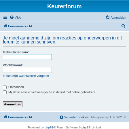
Keuterforum
V&A
Aanmelden
Z
Forumoverzicht
o
Je moet aangemeld zijn om reacties op onderwerpen in dit
e
forum te kunnen schrijven.
k
Gebruikersnaam:
Wachtwoord:
Ik ben mijn wachtwoord vergeten
Onthouden
Mij deze sessie niet weergeven in de lijst met online gebruikers
Forumoverzicht
Verwijder cookies
Alle tijden zijn
UTC+02:00
Powered by
phpBB
® Forum Software © phpBB Limited