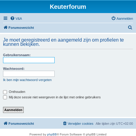
Keuterforum
V&A
Aanmelden
Z
Forumoverzicht
o
Je moet geregistreerd en aangemeld zijn om profielen te
e
kunnen bekijken.
k
Gebruikersnaam:
Wachtwoord:
Ik ben mijn wachtwoord vergeten
Onthouden
Mij deze sessie niet weergeven in de lijst met online gebruikers
Forumoverzicht
Verwijder cookies
Alle tijden zijn
UTC+02:00
Powered by
phpBB
® Forum Software © phpBB Limited