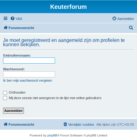
Keuterforum
V&A
Aanmelden
Z
Forumoverzicht
o
Je moet geregistreerd en aangemeld zijn om profielen te
e
kunnen bekijken.
k
Gebruikersnaam:
Wachtwoord:
Ik ben mijn wachtwoord vergeten
Onthouden
Mij deze sessie niet weergeven in de lijst met online gebruikers
Forumoverzicht
Verwijder cookies
Alle tijden zijn
UTC+02:00
Powered by
phpBB
® Forum Software © phpBB Limited