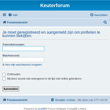
Keuterforum
V&A
Aanmelden
Z
Forumoverzicht
o
Je moet geregistreerd en aangemeld zijn om profielen te
e
kunnen bekijken.
k
Gebruikersnaam:
Wachtwoord:
Ik ben mijn wachtwoord vergeten
Onthouden
Mij deze sessie niet weergeven in de lijst met online gebruikers
Forumoverzicht
Verwijder cookies
Alle tijden zijn
UTC+02:00
Powered by
phpBB
® Forum Software © phpBB Limited