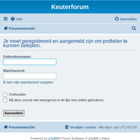
Keuterforum
V&A
Aanmelden
Z
Forumoverzicht
o
Je moet geregistreerd en aangemeld zijn om profielen te
e
kunnen bekijken.
k
Gebruikersnaam:
Wachtwoord:
Ik ben mijn wachtwoord vergeten
Onthouden
Mij deze sessie niet weergeven in de lijst met online gebruikers
Forumoverzicht
Verwijder cookies
Alle tijden zijn
UTC+02:00
Powered by
phpBB
® Forum Software © phpBB Limited