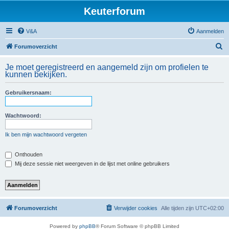
Keuterforum
V&A
Aanmelden
Z
Forumoverzicht
o
Je moet geregistreerd en aangemeld zijn om profielen te
e
kunnen bekijken.
k
Gebruikersnaam:
Wachtwoord:
Ik ben mijn wachtwoord vergeten
Onthouden
Mij deze sessie niet weergeven in de lijst met online gebruikers
Forumoverzicht
Verwijder cookies
Alle tijden zijn
UTC+02:00
Powered by
phpBB
® Forum Software © phpBB Limited