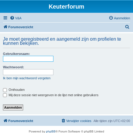
Keuterforum
V&A
Aanmelden
Z
Forumoverzicht
o
Je moet geregistreerd en aangemeld zijn om profielen te
e
kunnen bekijken.
k
Gebruikersnaam:
Wachtwoord:
Ik ben mijn wachtwoord vergeten
Onthouden
Mij deze sessie niet weergeven in de lijst met online gebruikers
Forumoverzicht
Verwijder cookies
Alle tijden zijn
UTC+02:00
Powered by
phpBB
® Forum Software © phpBB Limited