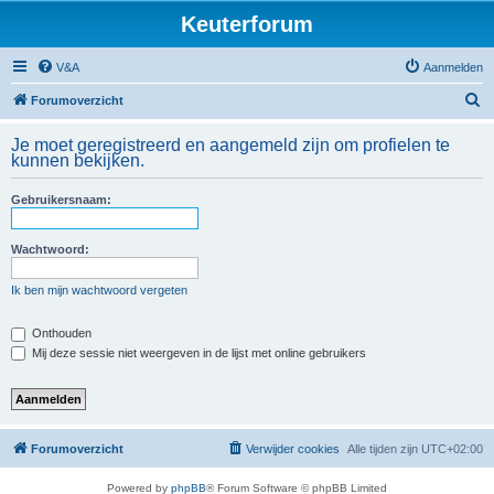
Keuterforum
V&A
Aanmelden
Z
Forumoverzicht
o
Je moet geregistreerd en aangemeld zijn om profielen te
e
kunnen bekijken.
k
Gebruikersnaam:
Wachtwoord:
Ik ben mijn wachtwoord vergeten
Onthouden
Mij deze sessie niet weergeven in de lijst met online gebruikers
Forumoverzicht
Verwijder cookies
Alle tijden zijn
UTC+02:00
Powered by
phpBB
® Forum Software © phpBB Limited