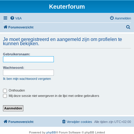
Keuterforum
V&A
Aanmelden
Z
Forumoverzicht
o
Je moet geregistreerd en aangemeld zijn om profielen te
e
kunnen bekijken.
k
Gebruikersnaam:
Wachtwoord:
Ik ben mijn wachtwoord vergeten
Onthouden
Mij deze sessie niet weergeven in de lijst met online gebruikers
Forumoverzicht
Verwijder cookies
Alle tijden zijn
UTC+02:00
Powered by
phpBB
® Forum Software © phpBB Limited