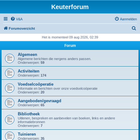
Keuterforum
V&A
Aanmelden
Z
Forumoverzicht
o
Het is momenteel 09 aug 2026, 02:39
e
Forum
k
Algemeen
Algemene berichten die nergens anders passen.
Onderwerpen:
59
Activiteiten
Onderwerpen:
174
Voedselcoöperatie
Informatie en berichten over onze voedselcoöperatie
Onderwerpen:
20
Aangeboden/gevraagd
Onderwerpen:
65
Bibliotheek
Uitlenen, bespreken en aanbevelen van boeken, links en andere
informatiebronnen
Onderwerpen:
7
Tuinieren
Onderwerpen:
35