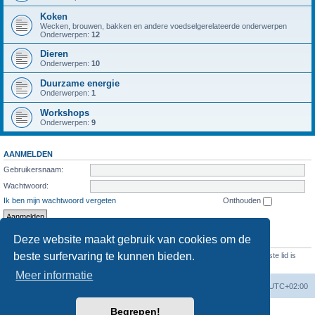
Koken
Wecken, brouwen, bakken en andere voedselgerelateerde onderwerpen
Onderwerpen:
12
Dieren
Onderwerpen:
10
Duurzame energie
Onderwerpen:
1
Workshops
Onderwerpen:
9
AANMELDEN
Gebruikersnaam:
Wachtwoord:
Ik ben mijn wachtwoord vergeten
Onthouden
Deze website maakt gebruik van cookies om de
STATISTIEKEN
beste surfervaring te kunnen bieden.
Aantal berichten
1287
• Aantal onderwerpen
474
• Aantal leden
69
• Ons nieuwste lid is
Evelien
Meer informatie
Forumoverzicht
Verwijder cookies
Alle tijden zijn
UTC+02:00
Begrepen!
Powered by
phpBB
® Forum Software © phpBB Limited