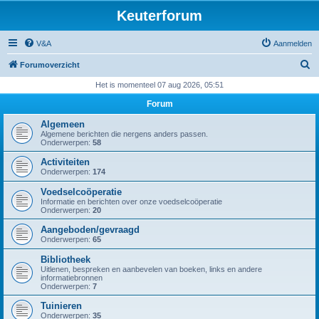
Keuterforum
V&A
Aanmelden
Z
Forumoverzicht
o
Het is momenteel 07 aug 2026, 05:51
e
Forum
k
Algemeen
Algemene berichten die nergens anders passen.
Onderwerpen:
58
Activiteiten
Onderwerpen:
174
Voedselcoöperatie
Informatie en berichten over onze voedselcoöperatie
Onderwerpen:
20
Aangeboden/gevraagd
Onderwerpen:
65
Bibliotheek
Uitlenen, bespreken en aanbevelen van boeken, links en andere
informatiebronnen
Onderwerpen:
7
Tuinieren
Onderwerpen:
35