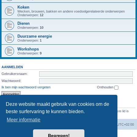
Koken
Wecken, brouwen, bakken en andere voedselgerelateerde onderwerpen
Onderwerpen:
12
Dieren
Onderwerpen:
10
Duurzame energie
Onderwerpen:
1
Workshops
Onderwerpen:
9
AANMELDEN
Gebruikersnaam:
Wachtwoord:
Ik ben mijn wachtwoord vergeten
Onthouden
Deze website maakt gebruik van cookies om de
STATISTIEKEN
beste surfervaring te kunnen bieden.
Aantal berichten
1286
• Aantal onderwerpen
473
• Aantal leden
69
• Ons nieuwste lid is
Evelien
Meer informatie
Forumoverzicht
Verwijder cookies
Alle tijden zijn
UTC+02:00
Begrepen!
Powered by
phpBB
® Forum Software © phpBB Limited