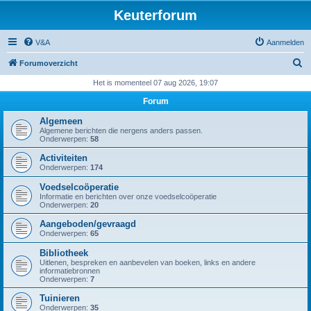
Keuterforum
V&A
Aanmelden
Z
Forumoverzicht
o
Het is momenteel 07 aug 2026, 19:07
e
Forum
k
Algemeen
Algemene berichten die nergens anders passen.
Onderwerpen:
58
Activiteiten
Onderwerpen:
174
Voedselcoöperatie
Informatie en berichten over onze voedselcoöperatie
Onderwerpen:
20
Aangeboden/gevraagd
Onderwerpen:
65
Bibliotheek
Uitlenen, bespreken en aanbevelen van boeken, links en andere
informatiebronnen
Onderwerpen:
7
Tuinieren
Onderwerpen:
35