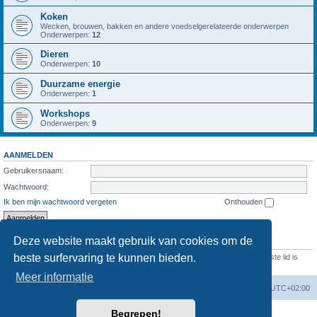
Koken
Wecken, brouwen, bakken en andere voedselgerelateerde onderwerpen
Onderwerpen:
12
Dieren
Onderwerpen:
10
Duurzame energie
Onderwerpen:
1
Workshops
Onderwerpen:
9
AANMELDEN
Gebruikersnaam:
Wachtwoord:
Ik ben mijn wachtwoord vergeten
Onthouden
Deze website maakt gebruik van cookies om de
STATISTIEKEN
beste surfervaring te kunnen bieden.
Aantal berichten
1286
• Aantal onderwerpen
473
• Aantal leden
69
• Ons nieuwste lid is
Evelien
Meer informatie
Forumoverzicht
Verwijder cookies
Alle tijden zijn
UTC+02:00
Begrepen!
Powered by
phpBB
® Forum Software © phpBB Limited