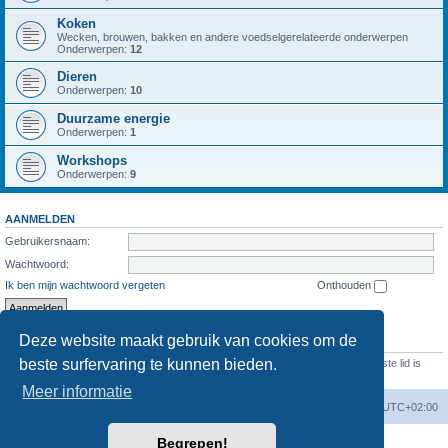
Koken
Wecken, brouwen, bakken en andere voedselgerelateerde onderwerpen
Onderwerpen:
12
Dieren
Onderwerpen:
10
Duurzame energie
Onderwerpen:
1
Workshops
Onderwerpen:
9
AANMELDEN
Gebruikersnaam:
Wachtwoord:
Ik ben mijn wachtwoord vergeten
Onthouden
Deze website maakt gebruik van cookies om de
STATISTIEKEN
beste surfervaring te kunnen bieden.
Aantal berichten
1287
• Aantal onderwerpen
474
• Aantal leden
69
• Ons nieuwste lid is
Evelien
Meer informatie
Forumoverzicht
Verwijder cookies
Alle tijden zijn
UTC+02:00
Begrepen!
Powered by
phpBB
® Forum Software © phpBB Limited