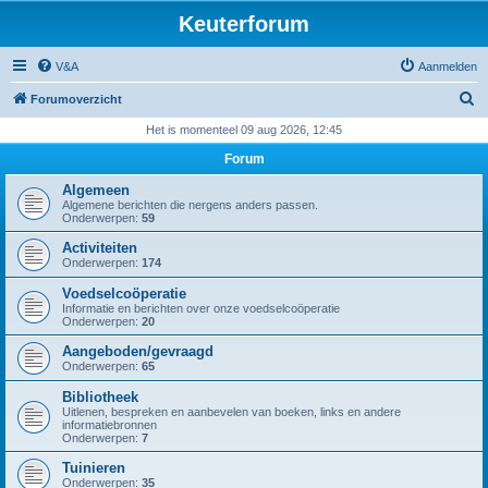
Keuterforum
V&A
Aanmelden
Z
Forumoverzicht
o
Het is momenteel 09 aug 2026, 12:45
e
Forum
k
Algemeen
Algemene berichten die nergens anders passen.
Onderwerpen:
59
Activiteiten
Onderwerpen:
174
Voedselcoöperatie
Informatie en berichten over onze voedselcoöperatie
Onderwerpen:
20
Aangeboden/gevraagd
Onderwerpen:
65
Bibliotheek
Uitlenen, bespreken en aanbevelen van boeken, links en andere
informatiebronnen
Onderwerpen:
7
Tuinieren
Onderwerpen:
35