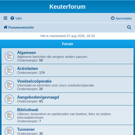
Keuterforum
V&A
Aanmelden
Z
Forumoverzicht
o
Het is momenteel 07 aug 2026, 18:33
e
Forum
k
Algemeen
Algemene berichten die nergens anders passen.
Onderwerpen:
58
Activiteiten
Onderwerpen:
174
Voedselcoöperatie
Informatie en berichten over onze voedselcoöperatie
Onderwerpen:
20
Aangeboden/gevraagd
Onderwerpen:
65
Bibliotheek
Uitlenen, bespreken en aanbevelen van boeken, links en andere
informatiebronnen
Onderwerpen:
7
Tuinieren
Onderwerpen:
35