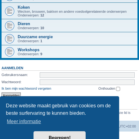
Koken
Wecken, brouwen, bakken en andere voedselgerelateerde onderwerpen
Onderwerpen:
12
Dieren
Onderwerpen:
10
Duurzame energie
Onderwerpen:
1
Workshops
Onderwerpen:
9
AANMELDEN
Gebruikersnaam:
Wachtwoord:
Ik ben mijn wachtwoord vergeten
Onthouden
Deze website maakt gebruik van cookies om de
STATISTIEKEN
beste surfervaring te kunnen bieden.
Aantal berichten
1286
• Aantal onderwerpen
473
• Aantal leden
69
• Ons nieuwste lid is
Evelien
Meer informatie
Forumoverzicht
Verwijder cookies
Alle tijden zijn
UTC+02:00
Begrepen!
Powered by
phpBB
® Forum Software © phpBB Limited