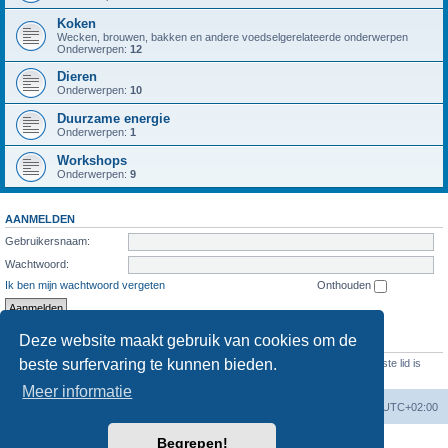
Koken
Wecken, brouwen, bakken en andere voedselgerelateerde onderwerpen
Onderwerpen:
12
Dieren
Onderwerpen:
10
Duurzame energie
Onderwerpen:
1
Workshops
Onderwerpen:
9
AANMELDEN
Gebruikersnaam:
Wachtwoord:
Ik ben mijn wachtwoord vergeten
Onthouden
Deze website maakt gebruik van cookies om de
STATISTIEKEN
beste surfervaring te kunnen bieden.
Aantal berichten
1286
• Aantal onderwerpen
473
• Aantal leden
69
• Ons nieuwste lid is
Evelien
Meer informatie
Forumoverzicht
Verwijder cookies
Alle tijden zijn
UTC+02:00
Begrepen!
Powered by
phpBB
® Forum Software © phpBB Limited