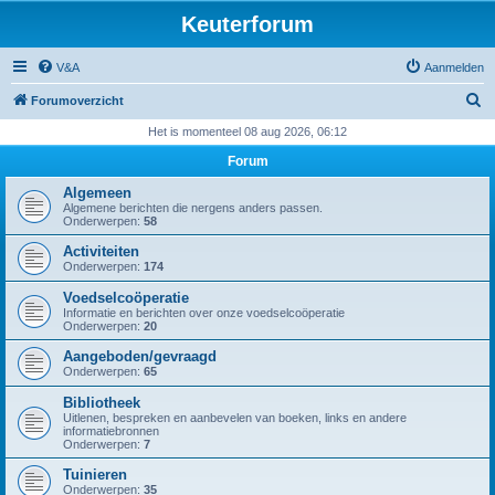
Keuterforum
V&A
Aanmelden
Z
Forumoverzicht
o
Het is momenteel 08 aug 2026, 06:12
e
Forum
k
Algemeen
Algemene berichten die nergens anders passen.
Onderwerpen:
58
Activiteiten
Onderwerpen:
174
Voedselcoöperatie
Informatie en berichten over onze voedselcoöperatie
Onderwerpen:
20
Aangeboden/gevraagd
Onderwerpen:
65
Bibliotheek
Uitlenen, bespreken en aanbevelen van boeken, links en andere
informatiebronnen
Onderwerpen:
7
Tuinieren
Onderwerpen:
35